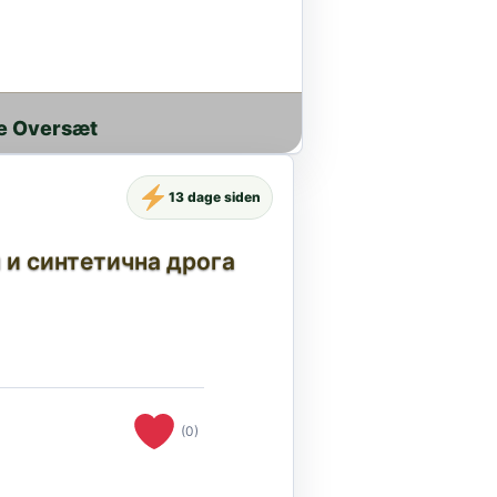
e Oversæt
13 dage siden
 и синтетична дрога
(0)