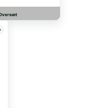
Oversæt
n