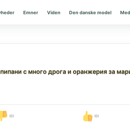
yheder
Emner
Viden
Den danske model
Med
 спипани с много дрога и оранжерия за ма
(0)
(0)