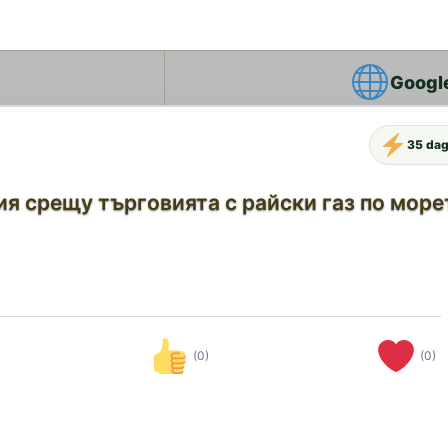
Googl
35 dag
я срещу търговията с райски газ по море
(0)
(0)