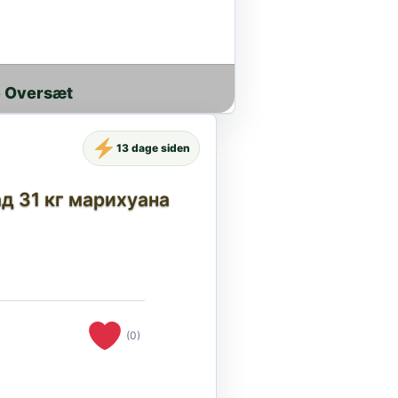
 Oversæt
13 dage siden
д 31 кг марихуана
(0)