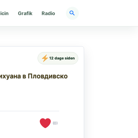
Søg
icin
Grafik
Radio
12 dage siden
рихуана в Пловдивско
(0)