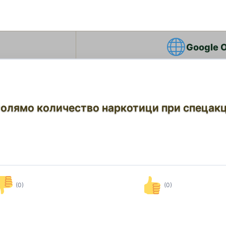
Google 
олямо количество наркотици при спецакц
(0)
(0)