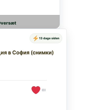
Oversæt
13 dage siden
ия в София (снимки)
(0)