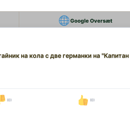
Google Oversæt
тайник на кола с две германки на "Капитан
(0)
(0)