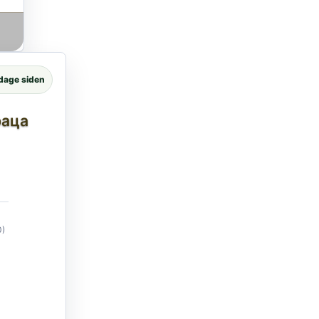
dage siden
раца
0)