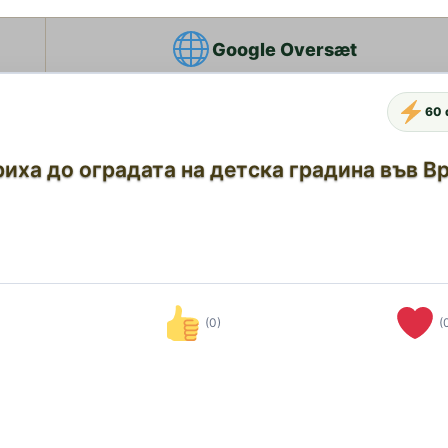
Google Oversæt
60 
иха до оградата на детска градина във В
(0)
(