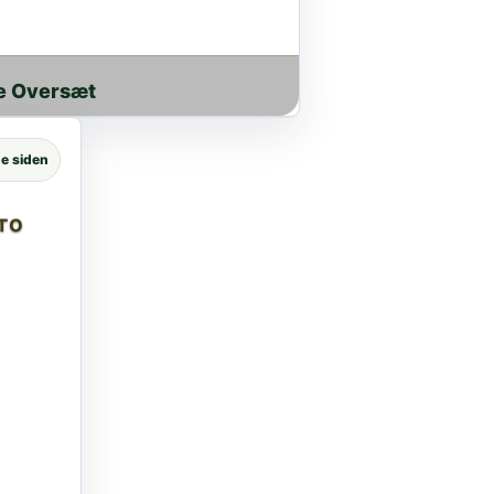
e Oversæt
e siden
то