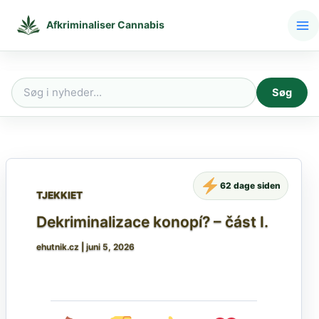
Gå
til
Afkriminaliser Cannabis
indholdet
Søg
Søg
efter:
62 dage siden
TJEKKIET
Dekriminalizace konopí? – část I.
ehutnik.cz
|
juni 5, 2026