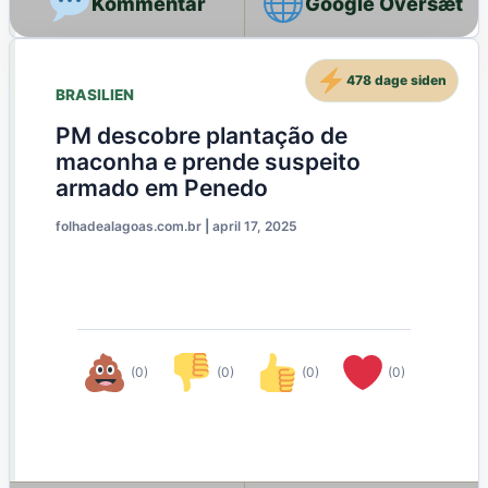
Google Oversæt
478 dage siden
BRASILIEN
PM descobre plantação de
maconha e prende suspeito
armado em Penedo
folhadealagoas.com.br
|
april 17, 2025
(0)
(0)
(0)
(0)