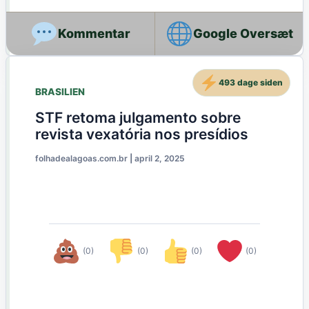
Google Oversæt
493 dage siden
BRASILIEN
STF retoma julgamento sobre
revista vexatória nos presídios
folhadealagoas.com.br
|
april 2, 2025
(0)
(0)
(0)
(0)