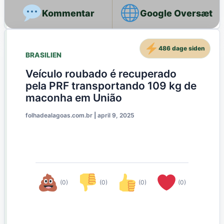
Google Oversæt
486 dage siden
BRASILIEN
Veículo roubado é recuperado
pela PRF transportando 109 kg de
maconha em União
folhadealagoas.com.br
|
april 9, 2025
(0)
(0)
(0)
(0)