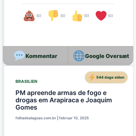
(0)
(0)
(0)
(0)
Google Oversæt
544 dage siden
BRASILIEN
PM apreende armas de fogo e
drogas em Arapiraca e Joaquim
Gomes
folhadealagoas.com.br
|
februar 10, 2025