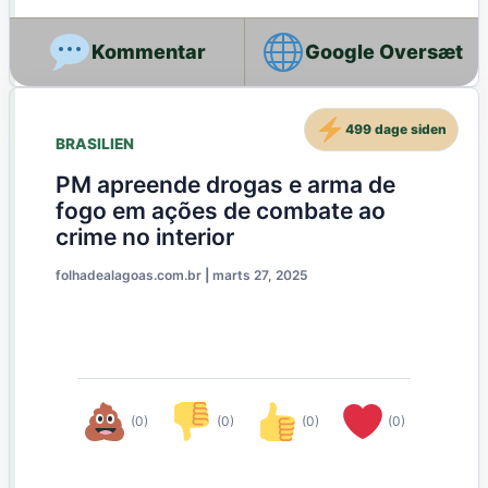
Google Oversæt
499 dage siden
BRASILIEN
PM apreende drogas e arma de
fogo em ações de combate ao
crime no interior
folhadealagoas.com.br
|
marts 27, 2025
(0)
(0)
(0)
(0)