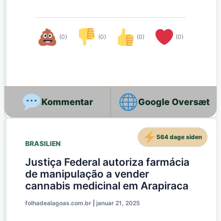
(0)
(0)
(0)
(0)
Google Oversæt
564 dage siden
BRASILIEN
Justiça Federal autoriza farmácia
de manipulação a vender
cannabis medicinal em Arapiraca
folhadealagoas.com.br
|
januar 21, 2025