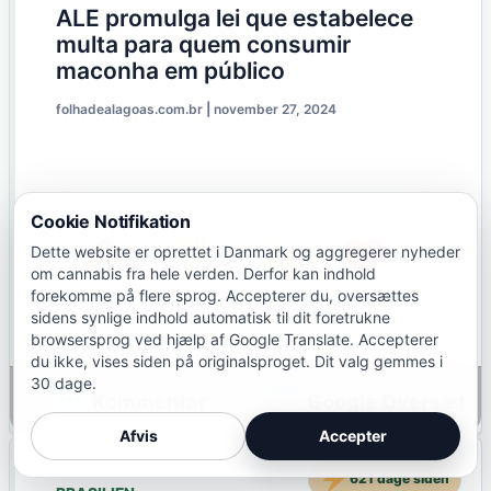
ALE promulga lei que estabelece
multa para quem consumir
maconha em público
folhadealagoas.com.br
|
november 27, 2024
Cookie Notifikation
Dette website er oprettet i Danmark og aggregerer nyheder
(0)
(0)
(0)
(0)
om cannabis fra hele verden. Derfor kan indhold
forekomme på flere sprog. Accepterer du, oversættes
sidens synlige indhold automatisk til dit foretrukne
browsersprog ved hjælp af Google Translate. Accepterer
du ikke, vises siden på originalsproget. Dit valg gemmes i
30 dage.
Google Oversæt
Afvis
Accepter
621 dage siden