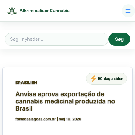
Gå
til
Afkriminaliser Cannabis
indholdet
Søg
Søg
efter:
90 dage siden
BRASILIEN
Anvisa aprova exportação de
cannabis medicinal produzida no
Brasil
folhadealagoas.com.br
|
maj 10, 2026