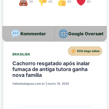
(0)
(0)
(0)
(0)
Google Oversæt
508 dage siden
BRASILIEN
Cachorro resgatado após inalar
fumaça de antiga tutora ganha
nova família
folhadealagoas.com.br
|
marts 18, 2025