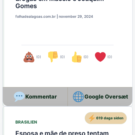
Gomes
folhadealagoas.com.br
|
november 29, 2024
(0)
(0)
(0)
(0)
Google Oversæt
619 dage siden
BRASILIEN
Esposa e mãe de preso tentam