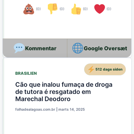
(0)
(0)
(0)
(0)
Google Oversæt
512 dage siden
BRASILIEN
Cão que inalou fumaça de droga
de tutora é resgatado em
Marechal Deodoro
folhadealagoas.com.br
|
marts 14, 2025