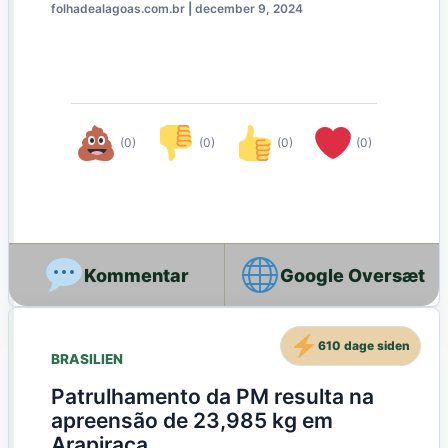
folhadealagoas.com.br
|
december 9, 2024
(0)
(0)
(0)
(0)
Google Oversæt
610 dage siden
BRASILIEN
Patrulhamento da PM resulta na
apreensão de 23,985 kg em
Arapiraca