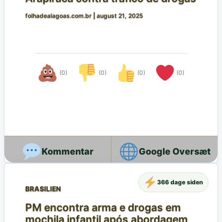
folhadealagoas.com.br
|
august 21, 2025
(0)
(0)
(0)
(0)
Google Oversæt
366 dage siden
BRASILIEN
PM encontra arma e drogas em
mochila infantil após abordagem