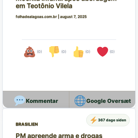
em Teotônio Vilela
folhadealagoas.com.br
|
august 7, 2025
(0)
(0)
(0)
(0)
Google Oversæt
367 dage siden
BRASILIEN
PM apreende arma e drogas