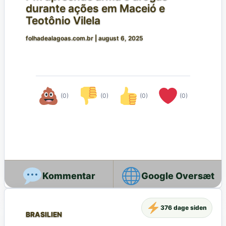
durante ações em Maceió e
Teotônio Vilela
folhadealagoas.com.br
|
august 6, 2025
(0)
(0)
(0)
(0)
Google Oversæt
376 dage siden
BRASILIEN