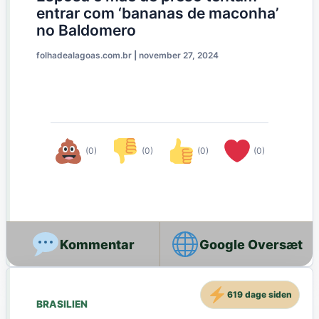
entrar com ‘bananas de maconha’
no Baldomero
folhadealagoas.com.br
|
november 27, 2024
(0)
(0)
(0)
(0)
Google Oversæt
619 dage siden
BRASILIEN