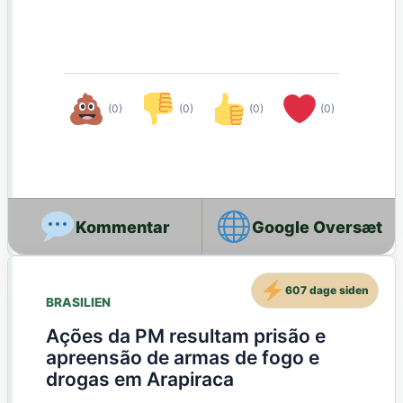
(0)
(0)
(0)
(0)
Google Oversæt
607 dage siden
BRASILIEN
Ações da PM resultam prisão e
apreensão de armas de fogo e
drogas em Arapiraca