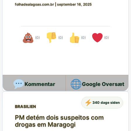
folhadealagoas.com.br
|
september 16, 2025
(0)
(0)
(0)
(0)
Google Oversæt
340 dage siden
BRASILIEN
PM detém dois suspeitos com
drogas em Maragogi