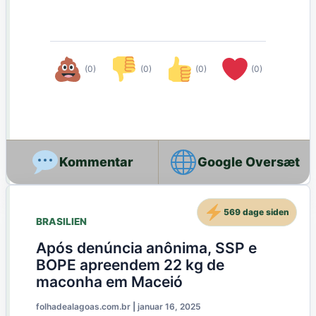
(0)
(0)
(0)
(0)
Google Oversæt
569 dage siden
BRASILIEN
Após denúncia anônima, SSP e
BOPE apreendem 22 kg de
maconha em Maceió
folhadealagoas.com.br
|
januar 16, 2025