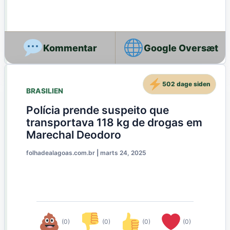
Google Oversæt
502 dage siden
BRASILIEN
Polícia prende suspeito que
transportava 118 kg de drogas em
Marechal Deodoro
folhadealagoas.com.br
|
marts 24, 2025
(0)
(0)
(0)
(0)