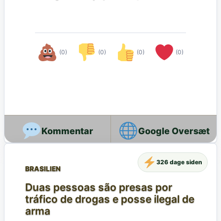
(0)
(0)
(0)
(0)
Google Oversæt
326 dage siden
BRASILIEN
Duas pessoas são presas por
tráfico de drogas e posse ilegal de
arma