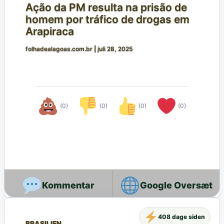
Ação da PM resulta na prisão de
homem por tráfico de drogas em
Arapiraca
folhadealagoas.com.br
|
juli 28, 2025
(0)
(0)
(0)
(0)
Google Oversæt
408 dage siden
BRASILIEN