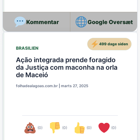
Google Oversæt
499 dage siden
BRASILIEN
Ação integrada prende foragido
da Justiça com maconha na orla
de Maceió
folhadealagoas.com.br
|
marts 27, 2025
(0)
(0)
(0)
(0)