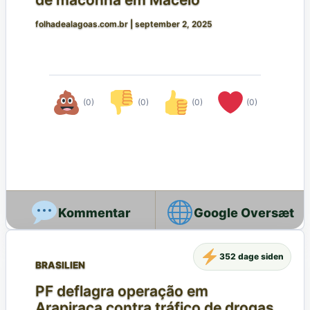
folhadealagoas.com.br
|
september 2, 2025
(0)
(0)
(0)
(0)
Google Oversæt
352 dage siden
BRASILIEN
PF deflagra operação em
Arapiraca contra tráfico de drogas