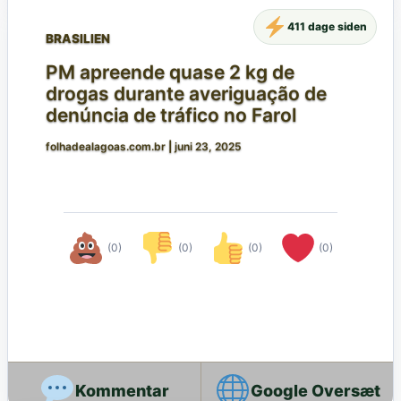
411 dage siden
BRASILIEN
PM apreende quase 2 kg de
drogas durante averiguação de
denúncia de tráfico no Farol
folhadealagoas.com.br
|
juni 23, 2025
(0)
(0)
(0)
(0)
Google Oversæt