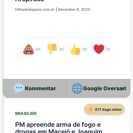
folhadealagoas.com.br
|
december 6, 2024
(0)
(0)
(0)
(0)
Google Oversæt
617 dage siden
BRASILIEN
PM apreende arma de fogo e
drogas em Maceió e Joaquim