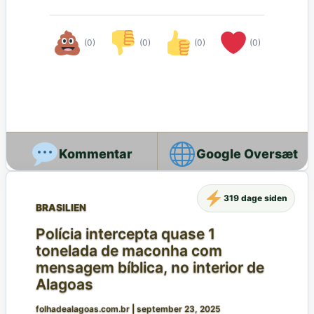
(0)
(0)
(0)
(0)
Google Oversæt
319 dage siden
BRASILIEN
Polícia intercepta quase 1
tonelada de maconha com
mensagem bíblica, no interior de
Alagoas
folhadealagoas.com.br
|
september 23, 2025