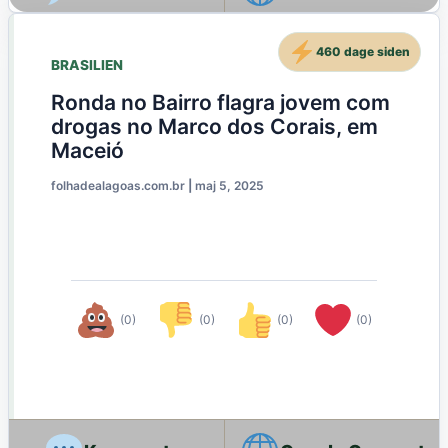
460 dage siden
BRASILIEN
Ronda no Bairro flagra jovem com
drogas no Marco dos Corais, em
Maceió
folhadealagoas.com.br
|
maj 5, 2025
(0)
(0)
(0)
(0)