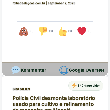
folhadealagoas.com.br
|
september 2, 2025
(0)
(0)
(0)
(0)
Google Oversæt
340 dage siden
BRASILIEN
Polícia Civil desmonta laboratório
usado para cultivo e refinamento
de maconha em Maceió