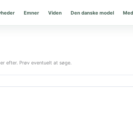
yheder
Emner
Viden
Den danske model
Med
der efter. Prøv eventuelt at søge.