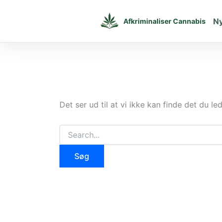
Gå
til
N
Afkriminaliser Cannabis
indholdet
Det ser ud til at vi ikke kan finde det du le
Søg
efter: