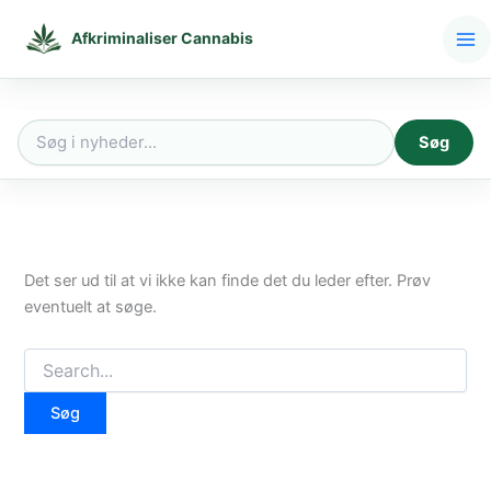
Gå
til
Afkriminaliser Cannabis
indholdet
Søg
Søg
efter:
Det ser ud til at vi ikke kan finde det du leder efter. Prøv
eventuelt at søge.
Søg
efter: