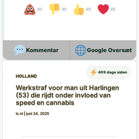
(0)
(0)
(0)
(0)
Google Oversæt
409 dage siden
HOLLAND
Werkstraf voor man uit Harlingen
(53) die rijdt onder invloed van
speed en cannabis
lc.nl
|
juni 24, 2025