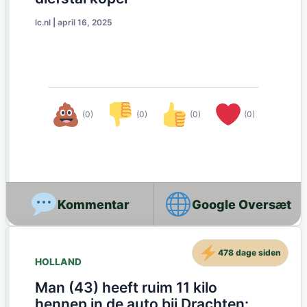
lc.nl
|
april 16, 2025
(0)
(0)
(0)
(0)
Google Oversæt
478 dage siden
HOLLAND
Man (43) heeft ruim 11 kilo
hennep in de auto bij Drachten: