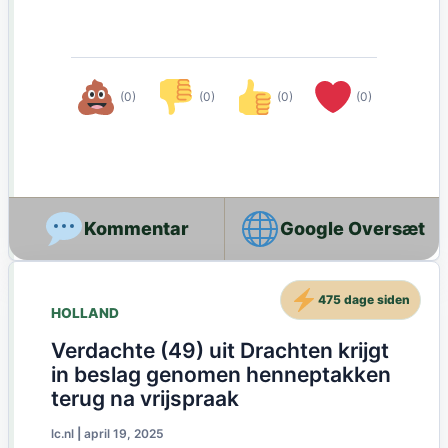
(0)
(0)
(0)
(0)
Google Oversæt
475 dage siden
HOLLAND
Verdachte (49) uit Drachten krijgt
in beslag genomen henneptakken
terug na vrijspraak
lc.nl
|
april 19, 2025