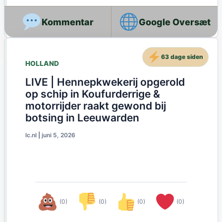
Google Oversæt
63 dage siden
HOLLAND
LIVE | Hennepkwekerij opgerold
op schip in Koufurderrige &
motorrijder raakt gewond bij
botsing in Leeuwarden
lc.nl
|
juni 5, 2026
(0)
(0)
(0)
(0)