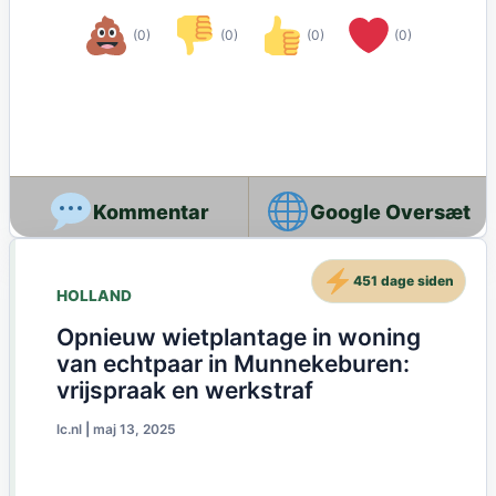
(0)
(0)
(0)
(0)
Google Oversæt
451 dage siden
HOLLAND
Opnieuw wietplantage in woning
van echtpaar in Munnekeburen:
vrijspraak en werkstraf
lc.nl
|
maj 13, 2025