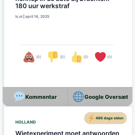
180 uur werkstraf
lc.nl
|
april 16, 2025
(0)
(0)
(0)
(0)
Google Oversæt
486 dage siden
HOLLAND
Wietexperiment moet antwoorden