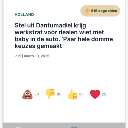
515 dage siden
HOLLAND
Stel uit Dantumadiel krijg
werkstraf voor dealen wiet met
baby in de auto. ‘Paar hele domme
keuzes gemaakt’
lc.nl
|
marts 10, 2025
(0)
(0)
(0)
(0)