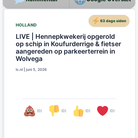
63 dage siden
HOLLAND
LIVE | Hennepkwekerij opgerold
op schip in Koufurderrige & fietser
aangereden op parkeerterrein in
Wolvega
lc.nl
|
juni 5, 2026
(0)
(0)
(0)
(0)