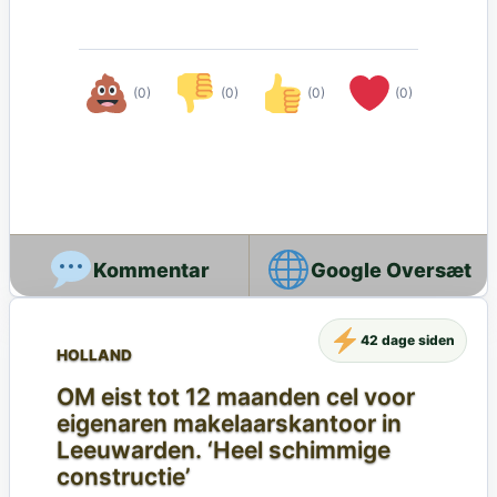
(0)
(0)
(0)
(0)
Google Oversæt
42 dage siden
HOLLAND
OM eist tot 12 maanden cel voor
eigenaren makelaarskantoor in
Leeuwarden. ‘Heel schimmige
constructie’