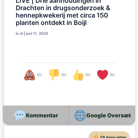
LIVE | Drie aanhoudingen in
Drachten in drugsonderzoek &
hennepkwekerij met circa 150
planten ontdekt in Boijl
lc.nl
|
juni 11, 2026
(0)
(0)
(0)
(0)
Google Oversæt
58 dage siden