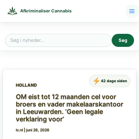
Gå
til
Afkriminaliser Cannabis
indholdet
Søg
Søg
efter:
42 dage siden
HOLLAND
OM eist tot 12 maanden cel voor
broers en vader makelaarskantoor
in Leeuwarden. ‘Geen legale
verklaring voor’
lc.nl
|
juni 26, 2026