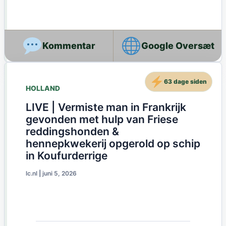
Google Oversæt
63 dage siden
HOLLAND
LIVE | Vermiste man in Frankrijk
gevonden met hulp van Friese
reddingshonden &
hennepkwekerij opgerold op schip
in Koufurderrige
lc.nl
|
juni 5, 2026