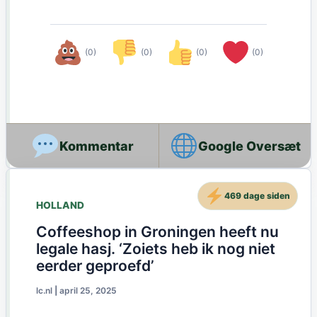
(0)
(0)
(0)
(0)
Google Oversæt
469 dage siden
HOLLAND
Coffeeshop in Groningen heeft nu
legale hasj. ‘Zoiets heb ik nog niet
eerder geproefd’
lc.nl
|
april 25, 2025