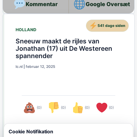
Google Oversæt
541 dage siden
HOLLAND
Sneeuw maakt de rijles van
Jonathan (17) uit De Westereen
spannender
lc.nl
|
februar 12, 2025
(0)
(0)
(0)
(0)
Cookie Notifikation