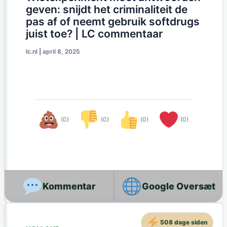
geven: snijdt het criminaliteit de
pas af of neemt gebruik softdrugs
juist toe? | LC commentaar
lc.nl
|
april 8, 2025
(0)
(0)
(0)
(0)
Google Oversæt
508 dage siden