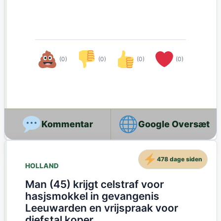
(0)
(0)
(0)
(0)
Google Oversæt
478 dage siden
HOLLAND
Man (45) krijgt celstraf voor
hasjsmokkel in gevangenis
Leeuwarden en vrijspraak voor
diefstal koper