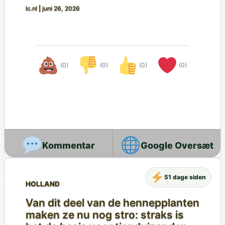
lc.nl
|
juni 26, 2026
(0)
(0)
(0)
(0)
Google Oversæt
51 dage siden
HOLLAND
Van dit deel van de hennepplanten
maken ze nu nog stro: straks is