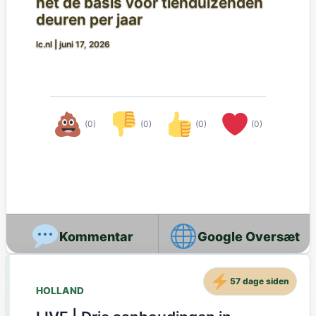
het de basis voor tienduizenden
deuren per jaar
lc.nl
|
juni 17, 2026
(0)
(0)
(0)
(0)
Google Oversæt
57 dage siden
HOLLAND