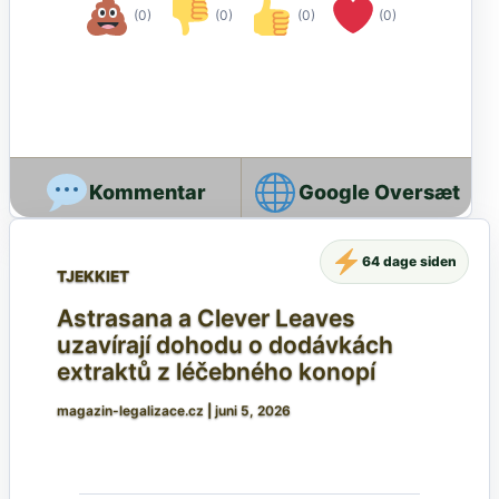
(0)
(0)
(0)
(0)
Google Oversæt
64 dage siden
TJEKKIET
Astrasana a Clever Leaves
uzavírají dohodu o dodávkách
extraktů z léčebného konopí
magazin-legalizace.cz
|
juni 5, 2026