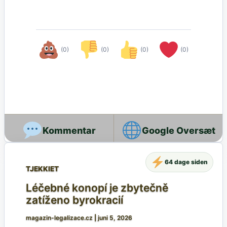
(0)
(0)
(0)
(0)
Google Oversæt
64 dage siden
TJEKKIET
Léčebné konopí je zbytečně
zatíženo byrokracií
magazin-legalizace.cz
|
juni 5, 2026