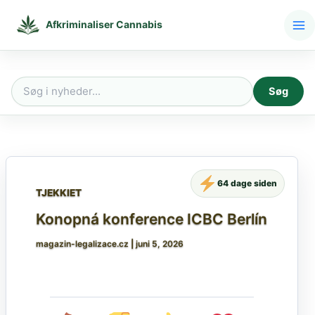
Gå
til
Afkriminaliser Cannabis
indholdet
Søg
Søg
efter:
64 dage siden
TJEKKIET
Konopná konference ICBC Berlín
magazin-legalizace.cz
|
juni 5, 2026