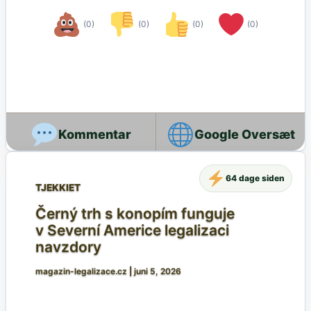
(0)
(0)
(0)
(0)
Google Oversæt
64 dage siden
TJEKKIET
Černý trh s konopím funguje
v Severní Americe legalizaci
navzdory
magazin-legalizace.cz
|
juni 5, 2026