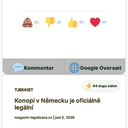
(0)
(0)
(0)
(0)
Google Oversæt
64 dage siden
TJEKKIET
Konopí v Německu je oficiálně
legální
magazin-legalizace.cz
|
juni 5, 2026