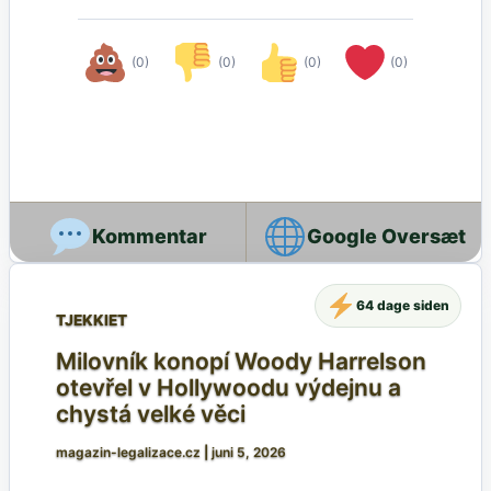
(0)
(0)
(0)
(0)
Google Oversæt
64 dage siden
TJEKKIET
Milovník konopí Woody Harrelson
otevřel v Hollywoodu výdejnu a
chystá velké věci
magazin-legalizace.cz
|
juni 5, 2026