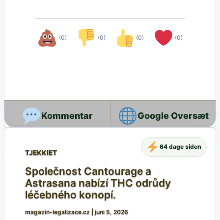
(0)
(0)
(0)
(0)
Google Oversæt
64 dage siden
TJEKKIET
Společnost Cantourage a
Astrasana nabízí THC odrůdy
léčebného konopí.
magazin-legalizace.cz
|
juni 5, 2026