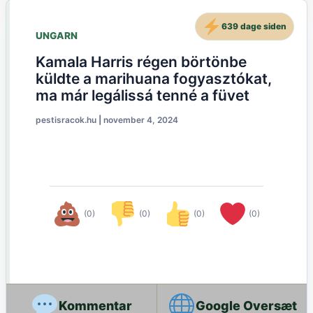
639 dage siden
UNGARN
Kamala Harris régen börtönbe
küldte a marihuana fogyasztókat,
ma már legálissá tenné a füvet
pestisracok.hu
|
november 4, 2024
(0)
(0)
(0)
(0)
Google Oversæt