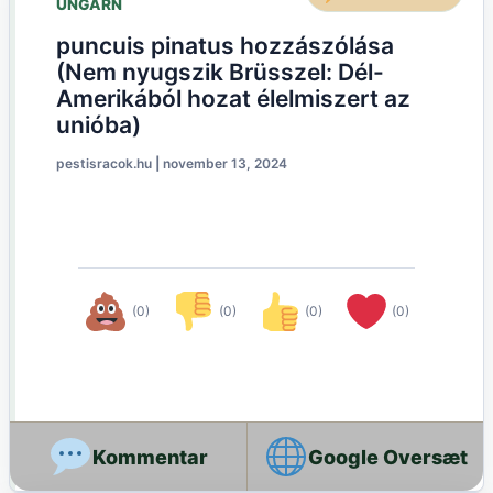
UNGARN
puncuis pinatus hozzászólása
(Nem nyugszik Brüsszel: Dél-
Amerikából hozat élelmiszert az
unióba)
pestisracok.hu
|
november 13, 2024
(0)
(0)
(0)
(0)
Google Oversæt