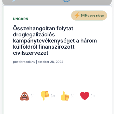
646 dage siden
UNGARN
Összehangoltan folytat
droglegalizációs
kampánytevékenységet a három
külföldről finanszírozott
civilszervezet
pestisracok.hu
|
oktober 28, 2024
(0)
(0)
(0)
(0)