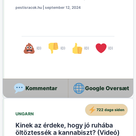
pestisracok.hu
|
september 12, 2024
(0)
(0)
(0)
(0)
Google Oversæt
722 dage siden
UNGARN
Kinek az érdeke, hogy jó ruhába
öltöztessék a kannabiszt? (Videó)