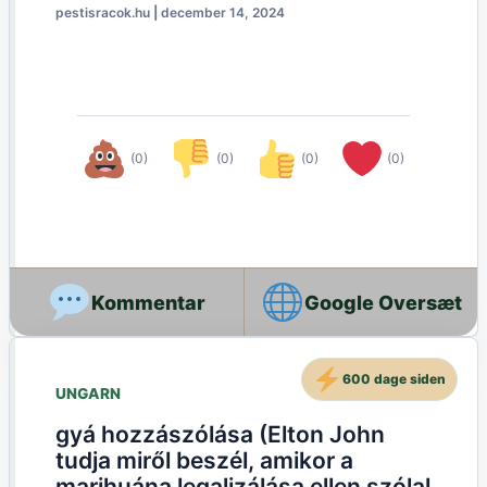
pestisracok.hu
|
december 14, 2024
(0)
(0)
(0)
(0)
Google Oversæt
600 dage siden
UNGARN
gyá hozzászólása (Elton John
tudja miről beszél, amikor a
marihuána legalizálása ellen szólal