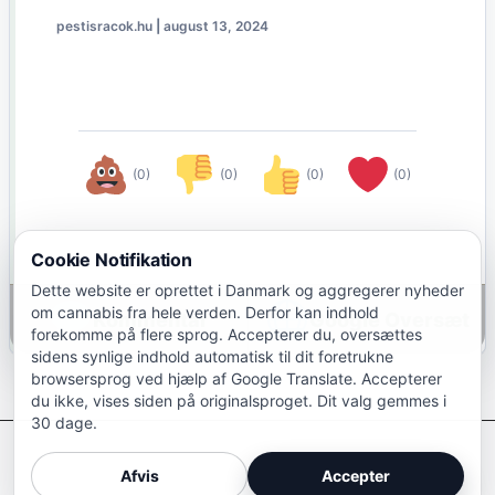
pestisracok.hu
|
august 13, 2024
(0)
(0)
(0)
(0)
Cookie Notifikation
Dette website er oprettet i Danmark og aggregerer nyheder
om cannabis fra hele verden. Derfor kan indhold
Google Oversæt
forekomme på flere sprog. Accepterer du, oversættes
sidens synlige indhold automatisk til dit foretrukne
browsersprog ved hjælp af Google Translate. Accepterer
du ikke, vises siden på originalsproget. Dit valg gemmes i
30 dage.
Afkriminaliser Cannabis
Afvis
Accepter