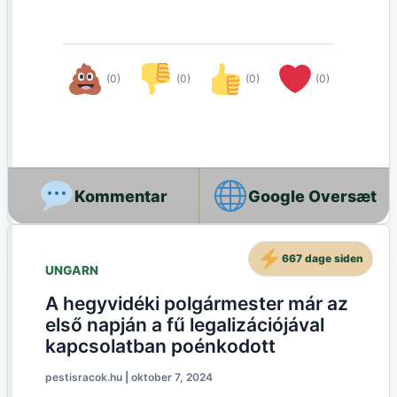
(0)
(0)
(0)
(0)
Google Oversæt
667 dage siden
UNGARN
A hegyvidéki polgármester már az
első napján a fű legalizációjával
kapcsolatban poénkodott
pestisracok.hu
|
oktober 7, 2024