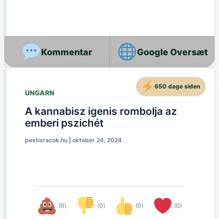
Google Oversæt
650 dage siden
UNGARN
A kannabisz igenis rombolja az
emberi pszichét
pestisracok.hu
|
oktober 24, 2024
(0)
(0)
(0)
(0)