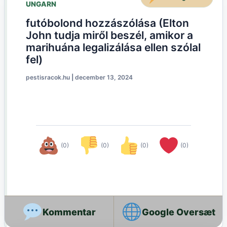
UNGARN
futóbolond hozzászólása (Elton
John tudja miről beszél, amikor a
marihuána legalizálása ellen szólal
fel)
pestisracok.hu
|
december 13, 2024
(0)
(0)
(0)
(0)
Google Oversæt