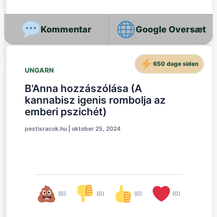
Google Oversæt
650 dage siden
UNGARN
B'Anna hozzászólása (A
kannabisz igenis rombolja az
emberi pszichét)
pestisracok.hu
|
oktober 25, 2024
(0)
(0)
(0)
(0)