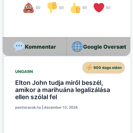
(0)
(0)
(0)
(0)
Google Oversæt
600 dage siden
UNGARN
Elton John tudja miről beszél,
amikor a marihuána legalizálása
ellen szólal fel
pestisracok.hu
|
december 13, 2024