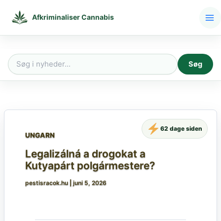
Gå
til
Afkriminaliser Cannabis
indholdet
Søg
Søg
efter:
62 dage siden
UNGARN
Legalizálná a drogokat a
Kutyapárt polgármestere?
pestisracok.hu
|
juni 5, 2026