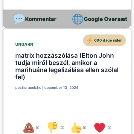
Google Oversæt
600 dage siden
UNGARN
matrix hozzászólása (Elton John
tudja miről beszél, amikor a
marihuána legalizálása ellen szólal
fel)
pestisracok.hu
|
december 13, 2024
(0)
(0)
(0)
(0)