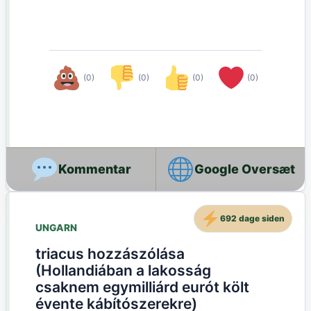
(0)
(0)
(0)
(0)
Google Oversæt
692 dage siden
UNGARN
triacus hozzászólása
(Hollandiában a lakosság
csaknem egymilliárd eurót költ
évente kábítószerekre)