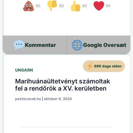
(0)
(0)
(0)
(0)
Google Oversæt
666 dage siden
UNGARN
Marihuánaültetvényt számoltak
fel a rendőrök a XV. kerületben
pestisracok.hu
|
oktober 9, 2024