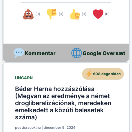
(0)
(0)
(0)
(0)
Google Oversæt
608 dage siden
UNGARN
Béder Harna hozzászólása
(Megvan az eredménye a német
drogliberalizációnak, meredeken
emelkedett a közúti balesetek
száma)
pestisracok.hu
|
december 5, 2024