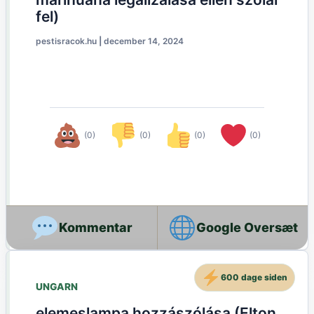
fel)
pestisracok.hu
|
december 14, 2024
(0)
(0)
(0)
(0)
Google Oversæt
600 dage siden
UNGARN
elemeslampa hozzászólása (Elton