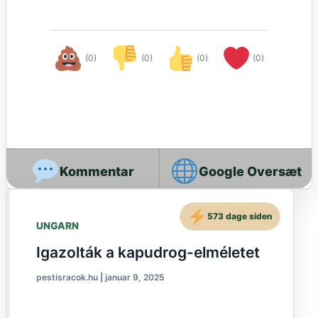
(0)
(0)
(0)
(0)
Google Oversæt
573 dage siden
UNGARN
Igazolták a kapudrog-elméletet
pestisracok.hu
|
januar 9, 2025