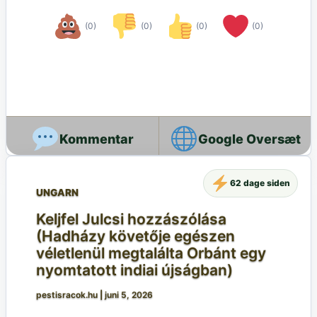
(0)
(0)
(0)
(0)
Google Oversæt
62 dage siden
UNGARN
Keljfel Julcsi hozzászólása
(Hadházy követője egészen
véletlenül megtalálta Orbánt egy
nyomtatott indiai újságban)
pestisracok.hu
|
juni 5, 2026