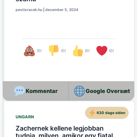
pestisracok.hu
|
december 5, 2024
(0)
(0)
(0)
(0)
Google Oversæt
630 dage siden
UNGARN
Zachernek kellene legjobban
tudnia, milyen, amikor egy fiatal