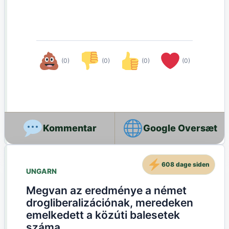
(0)
(0)
(0)
(0)
Google Oversæt
608 dage siden
UNGARN
Megvan az eredménye a német
drogliberalizációnak, meredeken
emelkedett a közúti balesetek
száma