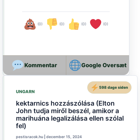
(0)
(0)
(0)
(0)
Google Oversæt
598 dage siden
UNGARN
kektarnics hozzászólása (Elton
John tudja miről beszél, amikor a
marihuána legalizálása ellen szólal
fel)
pestisracok.hu
|
december 15, 2024