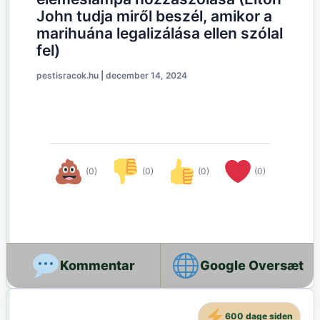
John tudja miről beszél, amikor a
marihuána legalizálása ellen szólal
fel)
pestisracok.hu
|
december 14, 2024
(0)
(0)
(0)
(0)
Google Oversæt
600 dage siden