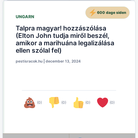
600 dage siden
UNGARN
Talpra magyar! hozzászólása
(Elton John tudja miről beszél,
amikor a marihuána legalizálása
ellen szólal fel)
pestisracok.hu
|
december 13, 2024
(0)
(0)
(0)
(0)