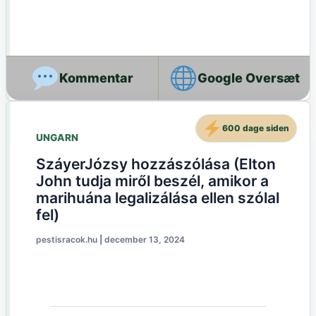
Google Oversæt
600 dage siden
UNGARN
SzáyerJózsy hozzászólása (Elton
John tudja miről beszél, amikor a
marihuána legalizálása ellen szólal
fel)
pestisracok.hu
|
december 13, 2024