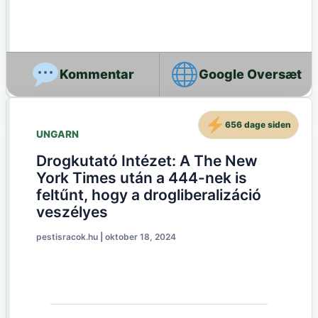
Google Oversæt
656 dage siden
UNGARN
Drogkutató Intézet: A The New
York Times után a 444-nek is
feltűnt, hogy a drogliberalizáció
veszélyes
pestisracok.hu
|
oktober 18, 2024