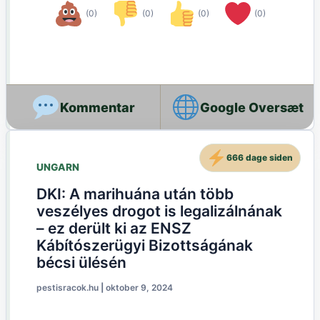
(0)
(0)
(0)
(0)
Google Oversæt
666 dage siden
UNGARN
DKI: A marihuána után több
veszélyes drogot is legalizálnának
– ez derült ki az ENSZ
Kábítószerügyi Bizottságának
bécsi ülésén
pestisracok.hu
|
oktober 9, 2024