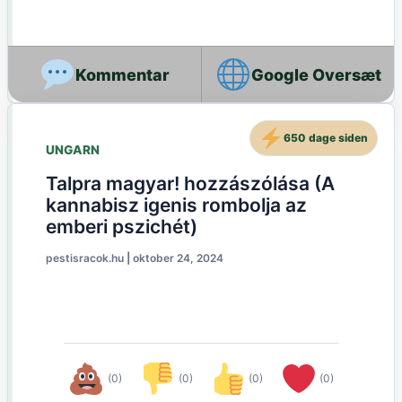
Google Oversæt
650 dage siden
UNGARN
Talpra magyar! hozzászólása (A
kannabisz igenis rombolja az
emberi pszichét)
pestisracok.hu
|
oktober 24, 2024
(0)
(0)
(0)
(0)