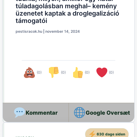
túladagolásban meghal– kemény
üzenetet kaptak a droglegalizáció
támogatói
pestisracok.hu
|
november 14, 2024
(0)
(0)
(0)
(0)
Google Oversæt
630 dage siden