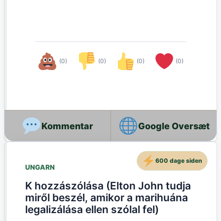
(0)
(0)
(0)
(0)
Google Oversæt
600 dage siden
UNGARN
K hozzászólása (Elton John tudja
miről beszél, amikor a marihuána
legalizálása ellen szólal fel)