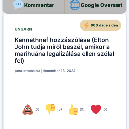
Google Oversæt
600 dage siden
UNGARN
Kennethnef hozzászólása (Elton
John tudja miről beszél, amikor a
marihuána legalizálása ellen szólal
fel)
pestisracok.hu
|
december 13, 2024
(0)
(0)
(0)
(0)