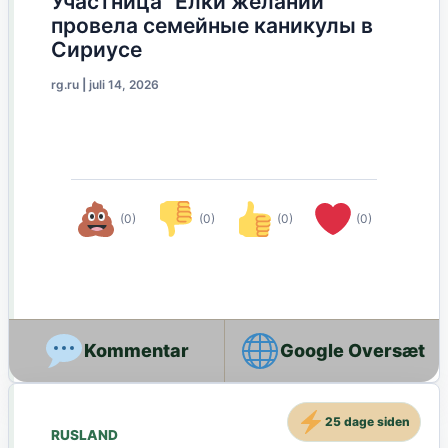
Участница "Елки желаний"
провела семейные каникулы в
Сириусе
rg.ru
|
juli 14, 2026
(0)
(0)
(0)
(0)
Google Oversæt
25 dage siden
RUSLAND