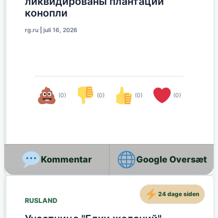
ликвидированы плантации
конопли
rg.ru
|
juli 16, 2026
(0)
(0)
(0)
(0)
Google Oversæt
24 dage siden
RUSLAND