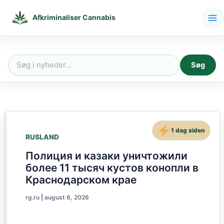
Gå
til
Afkriminaliser Cannabis
indholdet
Søg
Søg
efter:
1 dag siden
RUSLAND
Полиция и казаки уничтожили
более 11 тысяч кустов конопли в
Краснодарском крае
rg.ru
|
august 6, 2026