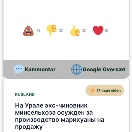
(0)
(0)
(0)
(0)
Google Oversæt
17 dage siden
RUSLAND
На Урале экс-чиновник
минсельхоза осужден за
производство марихуаны на
продажу