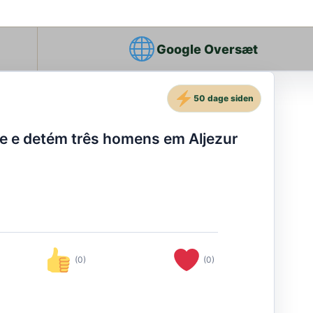
Google Oversæt
50 dage siden
e e detém três homens em Aljezur
(0)
(0)