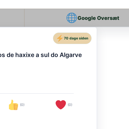
Google Oversæt
70 dage siden
os de haxixe a sul do Algarve
(0)
(0)