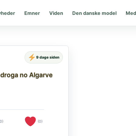
yheder
Emner
Viden
Den danske model
Med
9 dage siden
e droga no Algarve
(0)
(0)