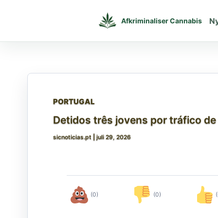
Gå
til
N
Afkriminaliser Cannabis
indholdet
PORTUGAL
Detidos três jovens por tráfico d
sicnoticias.pt
|
juli 29, 2026
(0)
(0)