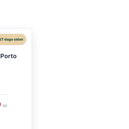
57 dage siden
 Porto
(0)