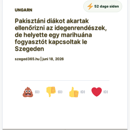
52 dage siden
UNGARN
Pakisztáni diákot akartak
ellenőrizni az idegenrendészek,
de helyette egy marihuána
fogyasztót kapcsoltak le
Szegeden
szeged365.hu
|
juni 18, 2026
(0)
(0)
(0)
(0)