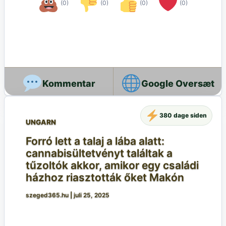
(0)
(0)
(0)
(0)
Google Oversæt
380 dage siden
UNGARN
Forró lett a talaj a lába alatt:
cannabisültetvényt találtak a
tűzoltók akkor, amikor egy családi
házhoz riasztották őket Makón
szeged365.hu
|
juli 25, 2025