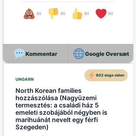
(0)
(0)
(0)
(0)
Google Oversæt
602 dage siden
UNGARN
North Korean families
hozzászólása (Nagyüzemi
termesztés: a családi ház 5
emeleti szobájából négyben is
marihuánát nevelt egy férfi
Szegeden)