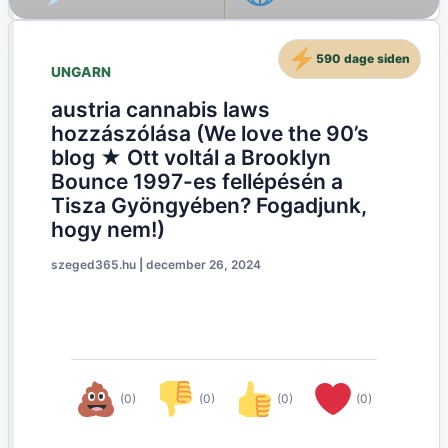
590 dage siden
UNGARN
austria cannabis laws
hozzászólása (We love the 90’s
blog ★ Ott voltál a Brooklyn
Bounce 1997-es fellépésén a
Tisza Gyöngyében? Fogadjunk,
hogy nem!)
szeged365.hu
|
december 26, 2024
(0)
(0)
(0)
(0)