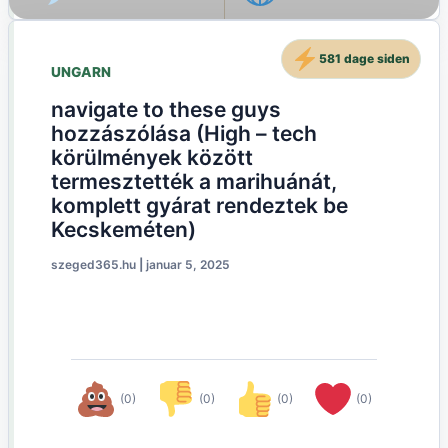
581 dage siden
UNGARN
navigate to these guys
hozzászólása (High – tech
körülmények között
termesztették a marihuánát,
komplett gyárat rendeztek be
Kecskeméten)
szeged365.hu
|
januar 5, 2025
(0)
(0)
(0)
(0)