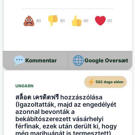
(0)
(0)
(0)
(0)
Google Oversæt
582 dage siden
UNGARN
สล็อต เครดิตฟรี hozzászólása
(Igazoltatták, majd az engedélyét
azonnal bevonták a
bekábítószerezett vásárhelyi
férfinak, ezek után derült ki, hogy
még marihuánát is termesztett)