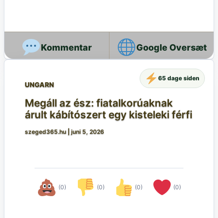
Google Oversæt
65 dage siden
UNGARN
Megáll az ész: fiatalkorúaknak
árult kábítószert egy kisteleki férfi
szeged365.hu
|
juni 5, 2026
(0)
(0)
(0)
(0)