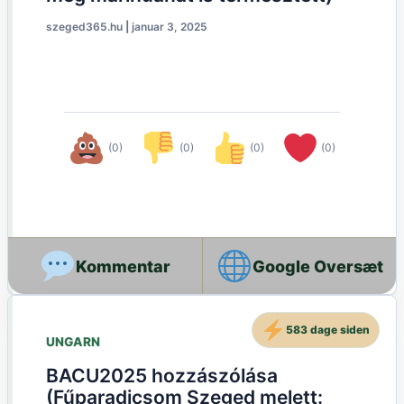
szeged365.hu
|
januar 3, 2025
(0)
(0)
(0)
(0)
Google Oversæt
583 dage siden
UNGARN
BACU2025 hozzászólása
(Fűparadicsom Szeged melett: