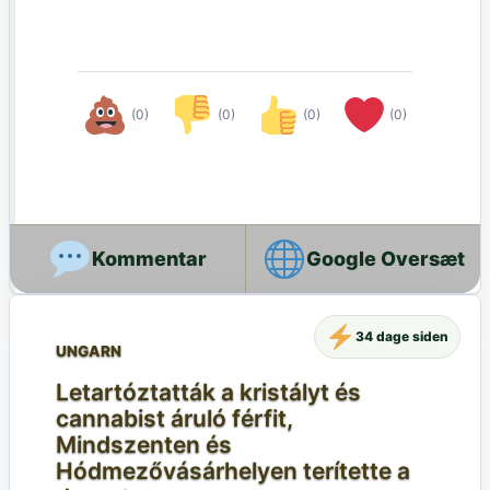
(0)
(0)
(0)
(0)
Google Oversæt
34 dage siden
UNGARN
Letartóztatták a kristályt és
cannabist áruló férfit,
Mindszenten és
Hódmezővásárhelyen terítette a