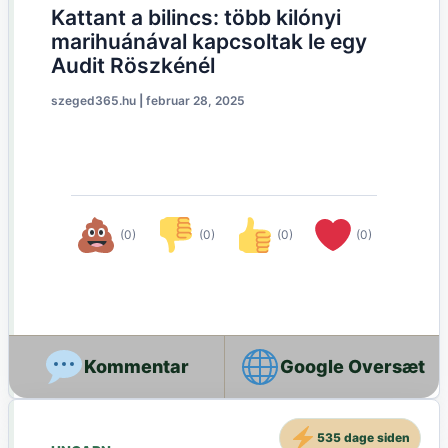
Kattant a bilincs: több kilónyi
marihuánával kapcsoltak le egy
Audit Röszkénél
szeged365.hu
|
februar 28, 2025
(0)
(0)
(0)
(0)
Google Oversæt
535 dage siden