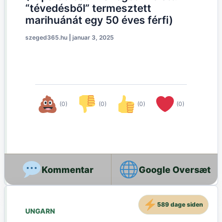
“tévedésből” termesztett
marihuánát egy 50 éves férfi)
szeged365.hu
|
januar 3, 2025
(0)
(0)
(0)
(0)
Google Oversæt
589 dage siden
UNGARN