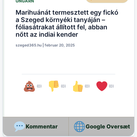
UNGARN
Marihuánát termesztett egy fickó
a Szeged környéki tanyáján –
fóliasátrakat állított fel, abban
nőtt az indiai kender
szeged365.hu
|
februar 20, 2025
(0)
(0)
(0)
(0)
Google Oversæt