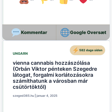
Google Oversæt
582 dage siden
UNGARN
vienna cannabis hozzászólása
(Orbán Viktor pénteken Szegedre
látogat, forgalmi korlátozásokra
számíthatunk a városban már
csütörtöktől)
szeged365.hu
|
januar 4, 2025