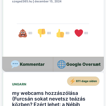
szeged365.hu
|
december 15, 2024
(0)
(0)
(0)
(0)
Google Oversæt
611 dage siden
UNGARN
my webcams hozzászólása
(Furcsán sokat nevetsz teázás
közben? Ezért lehet: a Nébih