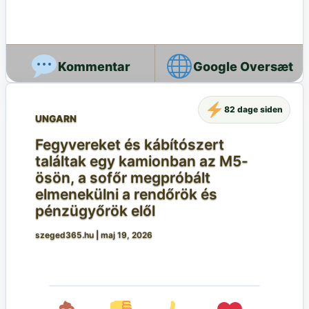
Google Oversæt
82 dage siden
UNGARN
Fegyvereket és kábítószert
találtak egy kamionban az M5-
ösön, a sofőr megpróbált
elmenekülni a rendőrök és
pénzügyőrök elől
szeged365.hu
|
maj 19, 2026