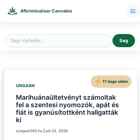
Gå
til
Afkriminaliser Cannabis
indholdet
Søg
Søg
efter:
17 dage siden
UNGARN
Marihuánaültetvényt számoltak
fel a szentesi nyomozók, apát és
fiát is gyanúsítottként hallgatták
ki
szeged365.hu
|
juli 23, 2026