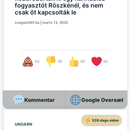
fogyasztót Röszkénél, és nem
csak őt kapcsolták le
szeged365.hu
|
marts 13, 2025
(0)
(0)
(0)
(0)
Google Oversæt
526 dage siden
UNGARN