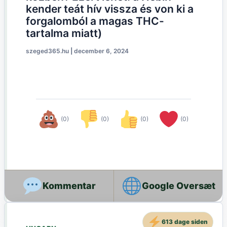
kender teát hív vissza és von ki a
forgalomból a magas THC-
tartalma miatt)
szeged365.hu
|
december 6, 2024
(0)
(0)
(0)
(0)
Google Oversæt
613 dage siden