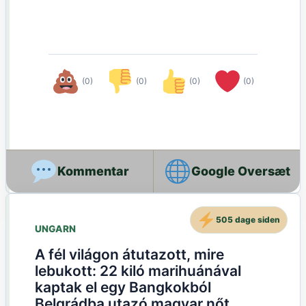
(0)
(0)
(0)
(0)
Google Oversæt
505 dage siden
UNGARN
A fél világon átutazott, mire
lebukott: 22 kiló marihuánával
kaptak el egy Bangkokból
Belgrádba utazó magyar nőt