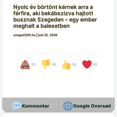
Nyolc év börtönt kérnek arra a
férfira, aki bekábszizva hajtott
busznak Szegeden – egy ember
meghalt a balesetben
szeged365.hu
|
juni 22, 2026
(0)
(0)
(0)
(0)
Google Oversæt