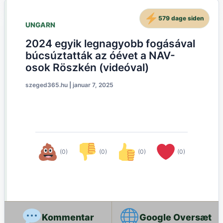
579 dage siden
UNGARN
2024 egyik legnagyobb fogásával
búcsúztatták az óévet a NAV-
osok Röszkén (videóval)
szeged365.hu
|
januar 7, 2025
(0)
(0)
(0)
(0)
Google Oversæt