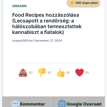
590 dage siden
UNGARN
Food Recipes hozzászólása
(Lecsapott a rendőrség: a
hálószobában termesztettek
kannabiszt a fiatalok)
szeged365.hu
|
december 27, 2024
(0)
(0)
(0)
(0)
Google Oversæt