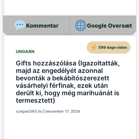
Google Oversæt
599 dage siden
UNGARN
Gifts hozzászólása (Igazoltatták,
majd az engedélyét azonnal
bevonták a bekábítószerezett
vásárhelyi férfinak, ezek után
derült ki, hogy még marihuánát is
termesztett)
szeged365.hu
|
december 17, 2024