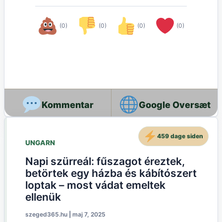
(0)
(0)
(0)
(0)
Google Oversæt
459 dage siden
UNGARN
Napi szürreál: fűszagot éreztek,
betörtek egy házba és kábítószert
loptak – most vádat emeltek
ellenük
szeged365.hu
|
maj 7, 2025