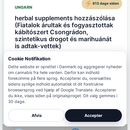
613 dage siden
UNGARN
herbal supplements hozzászólása
(Fiatalok árultak és fogyasztottak
kábítószert Csongrádon,
szintetikus drogot és marihuánát
is adtak-vettek)
szeged365.hu
|
december 3, 2024
Cookie Notifikation
Dette website er oprettet i Danmark og aggregerer nyheder
om cannabis fra hele verden. Derfor kan indhold
forekomme på flere sprog. Accepterer du, oversættes
sidens synlige indhold automatisk til dit foretrukne
browsersprog ved hjælp af Google Translate. Accepterer
(0)
(0)
(0)
(0)
du ikke, vises siden på originalsproget. Dit valg gemmes i
30 dage.
Afvis
Accepter