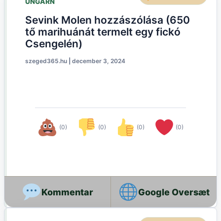
UNGARN
Sevink Molen hozzászólása (650
tő marihuánát termelt egy fickó
Csengelén)
szeged365.hu
|
december 3, 2024
(0)
(0)
(0)
(0)
Google Oversæt