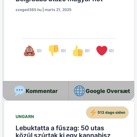
szeged365.hu
|
marts 21, 2025
(0)
(0)
(0)
(0)
Google Oversæt
513 dage siden
UNGARN
Lebuktatta a fűszag: 50 utas
közül szúrtak ki egy kannabisz