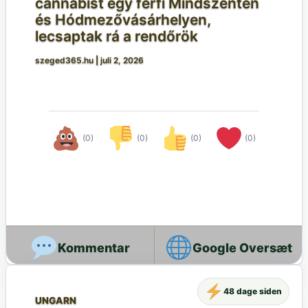
cannabist egy férfi Mindszenten
és Hódmezővásárhelyen,
lecsaptak rá a rendőrök
szeged365.hu
|
juli 2, 2026
(0)
(0)
(0)
(0)
Google Oversæt
48 dage siden
UNGARN