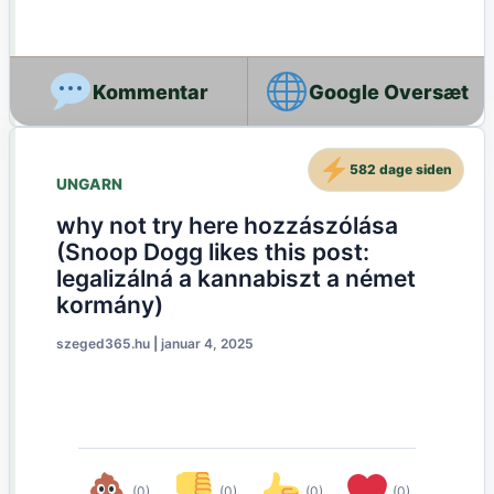
Google Oversæt
582 dage siden
UNGARN
why not try here hozzászólása
(Snoop Dogg likes this post:
legalizálná a kannabiszt a német
kormány)
szeged365.hu
|
januar 4, 2025
(0)
(0)
(0)
(0)