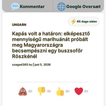
Google Oversæt
65 dage siden
UNGARN
Kapás volt a határon: elképesztő
mennyiségű marihuánát próbált
meg Magyarországra
becsempészni egy buszsofőr
Röszkénél
szeged365.hu
|
juni 5, 2026
(0)
(0)
(0)
(0)