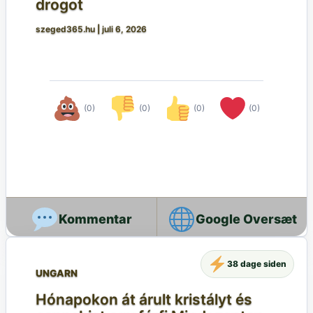
drogot
szeged365.hu
|
juli 6, 2026
(0)
(0)
(0)
(0)
Google Oversæt
38 dage siden
UNGARN
Hónapokon át árult kristályt és