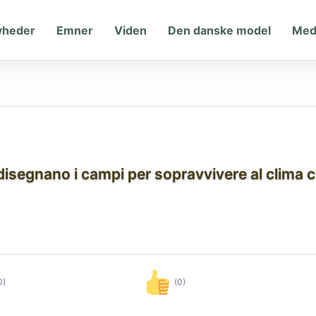
yheder
Emner
Viden
Den danske model
Med
ridisegnano i campi per sopravvivere al clima
0)
(0)