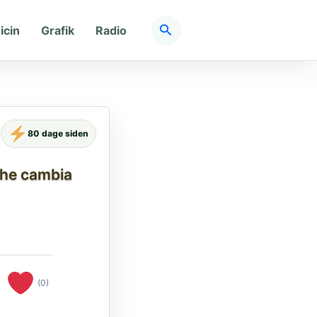
Søg
icin
Grafik
Radio
80 dage siden
 che cambia
(0)