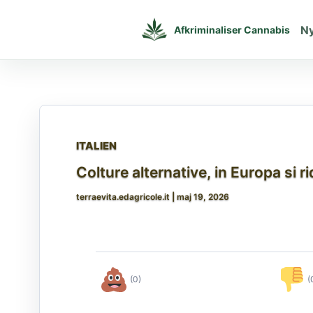
Gå
til
N
Afkriminaliser Cannabis
indholdet
ITALIEN
Colture alternative, in Europa si 
terraevita.edagricole.it
|
maj 19, 2026
(0)
(