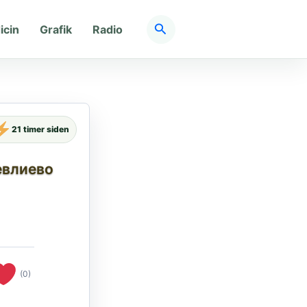
Søg
icin
Grafik
Radio
21 timer siden
евлиево
(0)