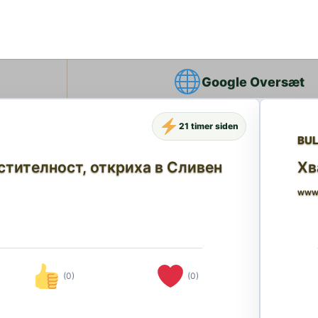
Google Oversæt
21 timer siden
BU
стителност, откриха в Сливен
Хв
www
(0)
(0)