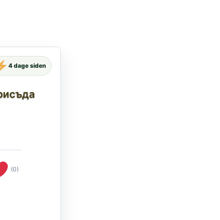
4 dage siden
присъда
(0)