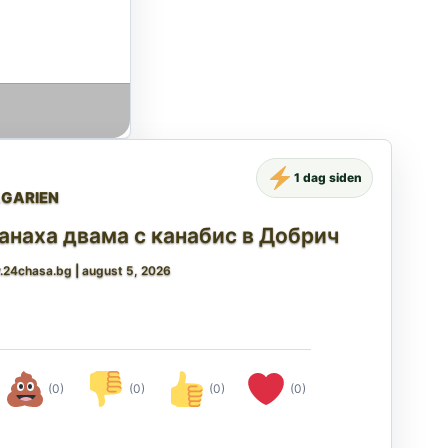
1 dag siden
LGARIEN
анаха двама с канабис в Добрич
.24chasa.bg
|
august 5, 2026
(0)
(0)
(0)
(0)