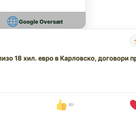
Google Oversæt
лизо 18 хил. евро в Карловско, договори 
(0)