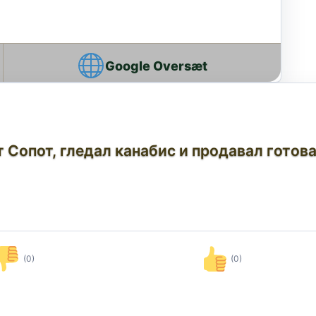
Google Oversæt
т Сопот, гледал канабис и продавал готов
(0)
(0)