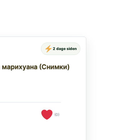
2 dage siden
а марихуана (Снимки)
(0)