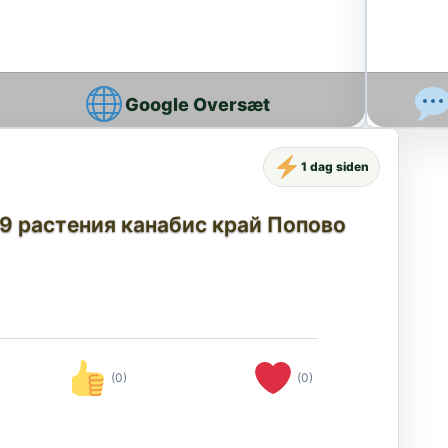
Google Oversæt
1 dag siden
9 растения канабис край Попово
(0)
(0)