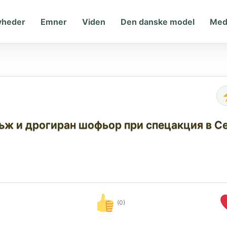
yheder
Emner
Viden
Den danske model
Med
ъж и дрогиран шофьор при спецакция в С
)
(0)