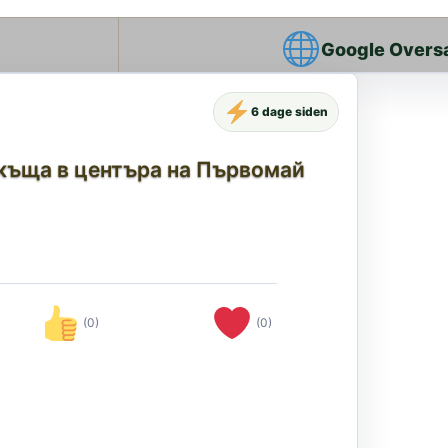
Google Overs
6 dage siden
 къща в центъра на Първомай
(0)
(0)