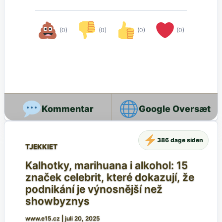
(0)
(0)
(0)
(0)
Google Oversæt
386 dage siden
TJEKKIET
Kalhotky, marihuana i alkohol: 15
značek celebrit, které dokazují, že
podnikání je výnosnější než
showbyznys
www.e15.cz
|
juli 20, 2025