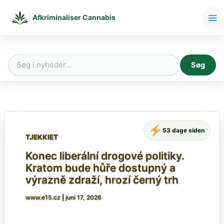
Gå
til
Afkriminaliser Cannabis
indholdet
Søg
Søg
efter:
53 dage siden
TJEKKIET
Konec liberální drogové politiky.
Kratom bude hůře dostupný a
výrazně zdraží, hrozí černý trh
www.e15.cz
|
juni 17, 2026