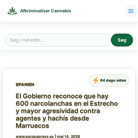
Gå
til
Afkriminaliser Cannabis
indholdet
Søg
Søg
efter:
84 dage siden
SPANIEN
El Gobierno reconoce que hay
600 narcolanchas en el Estrecho
y mayor agresividad contra
agentes y hachís desde
Marruecos
www.europapress.es
|
maj 14, 2026