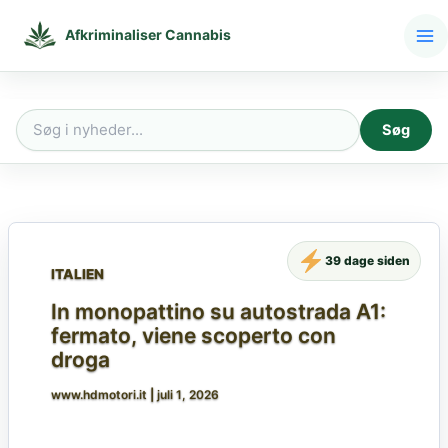
Gå
til
Afkriminaliser Cannabis
indholdet
Søg
Søg
efter:
39 dage siden
ITALIEN
In monopattino su autostrada A1:
fermato, viene scoperto con
droga
www.hdmotori.it
|
juli 1, 2026