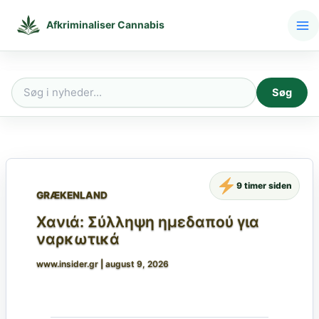
Gå
til
Afkriminaliser Cannabis
indholdet
Søg
Søg
efter:
9 timer siden
GRÆKENLAND
Χανιά: Σύλληψη ημεδαπού για
ναρκωτικά
www.insider.gr
|
august 9, 2026