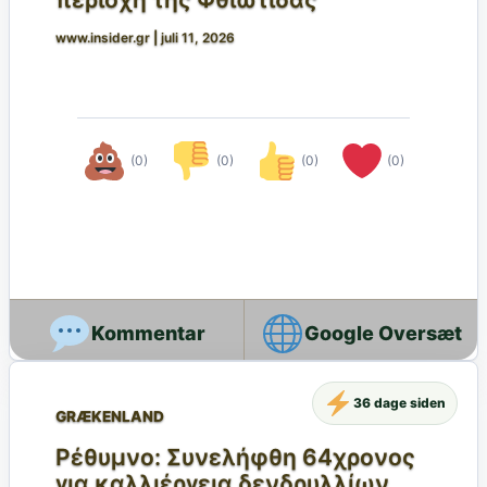
www.insider.gr
|
juli 11, 2026
(0)
(0)
(0)
(0)
Google Oversæt
36 dage siden
GRÆKENLAND
Ρέθυμνο: Συνελήφθη 64χρονος
για καλλιέργεια δενδρυλλίων