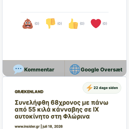
(0)
(0)
(0)
(0)
Google Oversæt
22 dage siden
GRÆKENLAND
Συνελήφθη 68χρονος με πάνω
από 55 κιλά κάνναβης σε ΙΧ
αυτοκίνητο στη Φλώρινα
www.insider.gr
|
juli 18, 2026