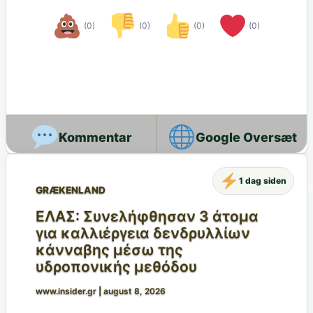
(0)
(0)
(0)
(0)
Google Oversæt
1 dag siden
GRÆKENLAND
ΕΛΑΣ: Συνελήφθησαν 3 άτομα
για καλλιέργεια δενδρυλλίων
κάνναβης μέσω της
υδροπονικής μεθόδου
www.insider.gr
|
august 8, 2026