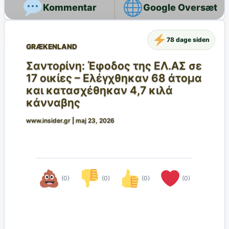
Google Oversæt
78 dage siden
GRÆKENLAND
Σαντορίνη: Έφοδος της ΕΛ.ΑΣ σε
17 οικίες – Ελέγχθηκαν 68 άτομα
και κατασχέθηκαν 4,7 κιλά
κάνναβης
www.insider.gr
|
maj 23, 2026
(0)
(0)
(0)
(0)