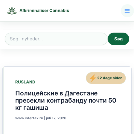
Gå
til
Afkriminaliser Cannabis
indholdet
Søg
Søg
efter:
22 dage siden
RUSLAND
Полицейские в Дагестане
пресекли контрабанду почти 50
кг гашиша
www.interfax.ru
|
juli 17, 2026