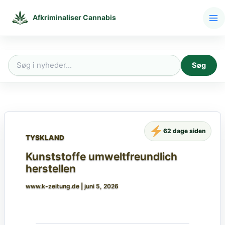
Gå
til
Afkriminaliser Cannabis
indholdet
Søg
Søg
efter:
62 dage siden
TYSKLAND
Kunststoffe umweltfreundlich
herstellen
www.k-zeitung.de
|
juni 5, 2026