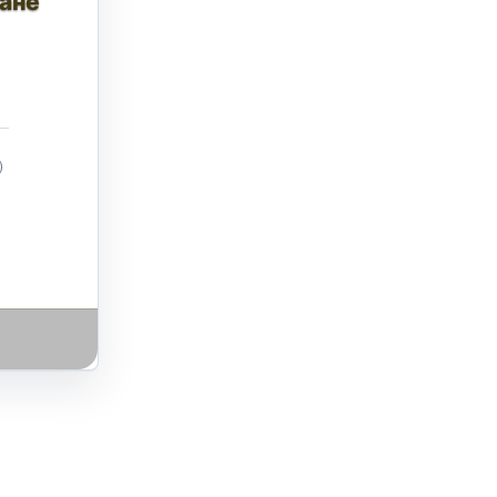
тане
)