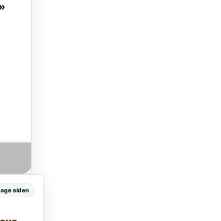
»
dage siden