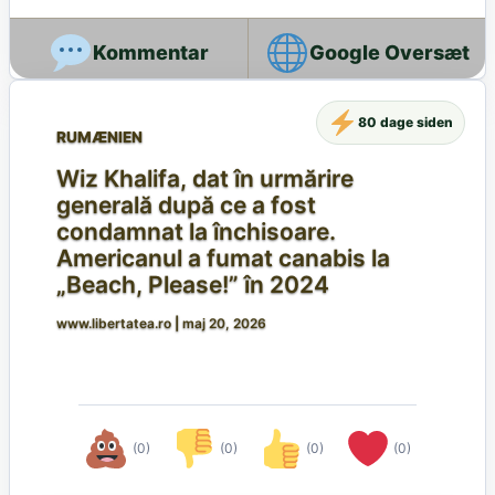
Google Oversæt
80 dage siden
RUMÆNIEN
Wiz Khalifa, dat în urmărire
generală după ce a fost
condamnat la închisoare.
Americanul a fumat canabis la
„Beach, Please!” în 2024
www.libertatea.ro
|
maj 20, 2026
(0)
(0)
(0)
(0)