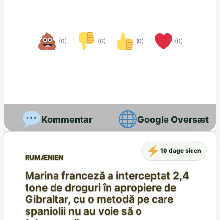
(0)
(0)
(0)
(0)
Google Oversæt
10 dage siden
RUMÆNIEN
Marina franceză a interceptat 2,4
tone de droguri în apropiere de
Gibraltar, cu o metodă pe care
spaniolii nu au voie să o