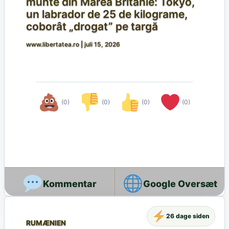
munte din Marea Britanie: Tokyo,
un labrador de 25 de kilograme,
coborât „drogat” pe targă
www.libertatea.ro
|
juli 15, 2026
(0)
(0)
(0)
(0)
Google Oversæt
26 dage siden
RUMÆNIEN