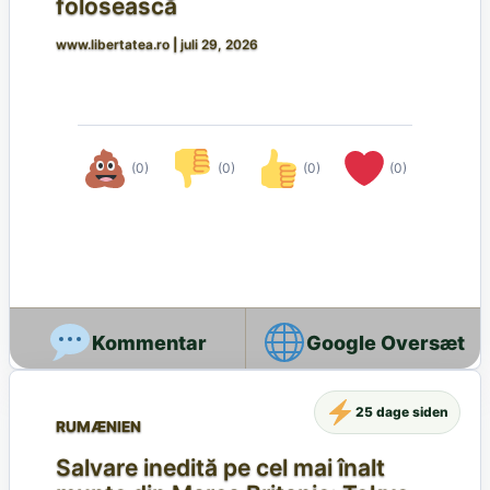
folosească
www.libertatea.ro
|
juli 29, 2026
(0)
(0)
(0)
(0)
Google Oversæt
25 dage siden
RUMÆNIEN
Salvare inedită pe cel mai înalt