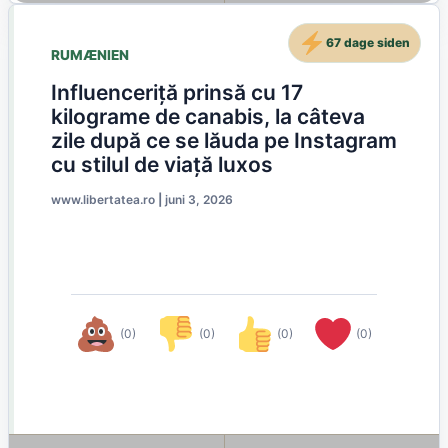
67 dage siden
RUMÆNIEN
Influenceriță prinsă cu 17
kilograme de canabis, la câteva
zile după ce se lăuda pe Instagram
cu stilul de viață luxos
www.libertatea.ro
|
juni 3, 2026
(0)
(0)
(0)
(0)