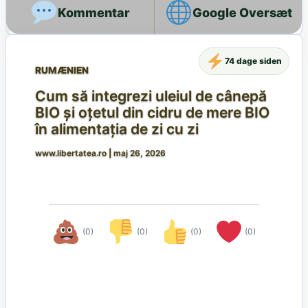
Google Oversæt
74 dage siden
RUMÆNIEN
Cum să integrezi uleiul de cânepă
BIO și oțetul din cidru de mere BIO
în alimentația de zi cu zi
www.libertatea.ro
|
maj 26, 2026
(0)
(0)
(0)
(0)