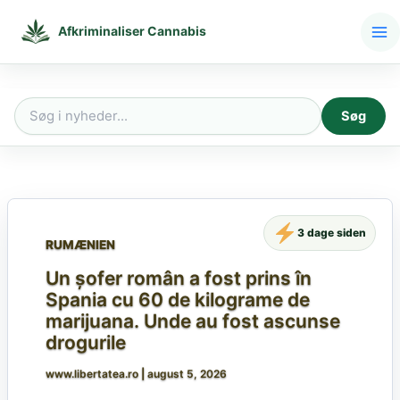
Gå
til
Afkriminaliser Cannabis
indholdet
Søg
Søg
efter:
3 dage siden
RUMÆNIEN
Un șofer român a fost prins în
Spania cu 60 de kilograme de
marijuana. Unde au fost ascunse
drogurile
www.libertatea.ro
|
august 5, 2026