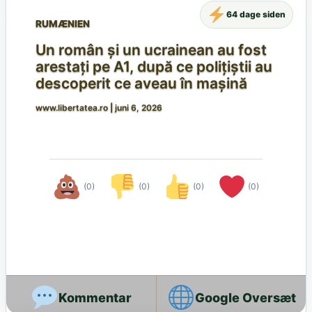
64 dage siden
RUMÆNIEN
Un român și un ucrainean au fost
arestați pe A1, după ce polițiștii au
descoperit ce aveau în mașină
www.libertatea.ro
|
juni 6, 2026
(0)
(0)
(0)
(0)
Google Oversæt