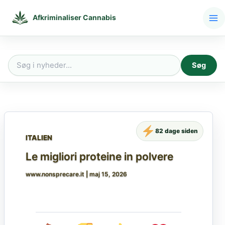
Gå
til
Afkriminaliser Cannabis
indholdet
Søg
Søg
efter:
82 dage siden
ITALIEN
Le migliori proteine in polvere
www.nonsprecare.it
|
maj 15, 2026