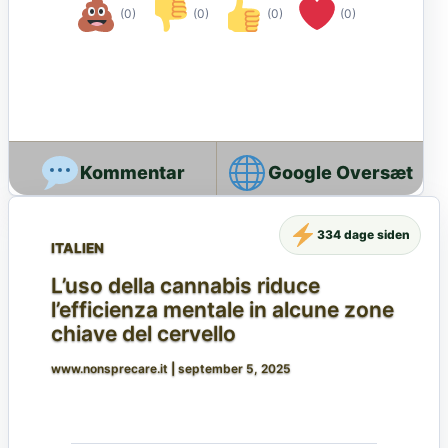
(0)
(0)
(0)
(0)
Google Oversæt
334 dage siden
ITALIEN
L’uso della cannabis riduce
l’efficienza mentale in alcune zone
chiave del cervello
www.nonsprecare.it
|
september 5, 2025