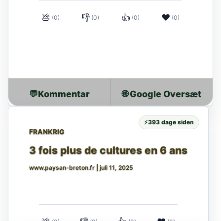
💩
👎
👍
❤
(0)
(0)
(0)
(0)
💬
🌐 Google Oversæt
⚡
393 dage siden
FRANKRIG
3 fois plus de cultures en 6 ans
www.paysan-breton.fr
|
juli 11, 2025