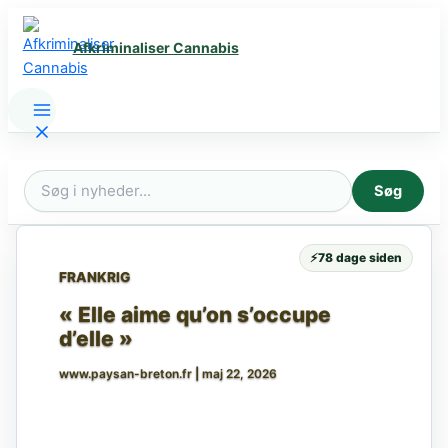
Gå
til
Afkriminaliser Cannabis
indholdet
Søg
Søg
efter:
⚡
78 dage siden
FRANKRIG
« Elle aime qu’on s’occupe
d’elle »
www.paysan-breton.fr
|
maj 22, 2026