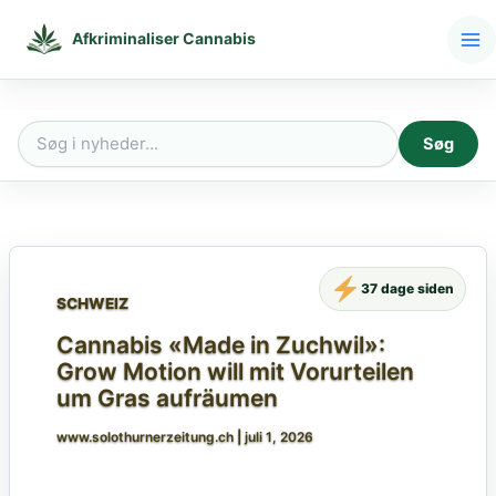
Gå
til
Afkriminaliser Cannabis
indholdet
Søg
Søg
efter:
37 dage siden
SCHWEIZ
Cannabis «Made in Zuchwil»:
Grow Motion will mit Vorurteilen
um Gras aufräumen
www.solothurnerzeitung.ch
|
juli 1, 2026