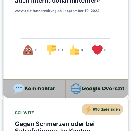
auch international hinterher»
www.solothurnerzeitung.ch
|
september 10, 2024
(0)
(0)
(0)
(0)
Google Oversæt
696 dage siden
SCHWEIZ
Gegen Schmerzen oder bei
Schlafstörung: Im Kanton