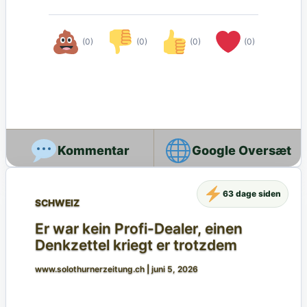
(0)
(0)
(0)
(0)
Google Oversæt
63 dage siden
SCHWEIZ
Er war kein Profi-Dealer, einen
Denkzettel kriegt er trotzdem
www.solothurnerzeitung.ch
|
juni 5, 2026