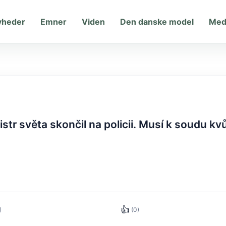
yheder
Emner
Viden
Den danske model
Med
tr světa skončil na policii. Musí k soudu kvů
👍
)
(0)