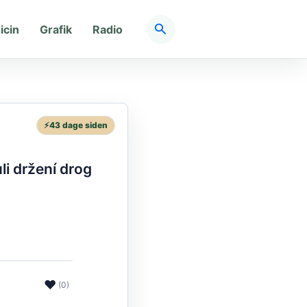
Søg
icin
Grafik
Radio
⚡
43 dage siden
li držení drog
❤
(0)