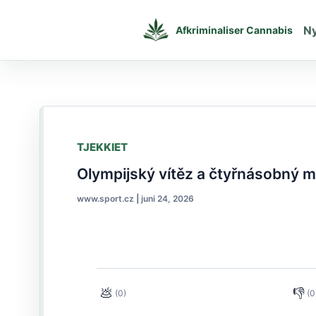
Gå
til
N
Afkriminaliser Cannabis
indholdet
TJEKKIET
Olympijský vítěz a čtyřnásobný mis
www.sport.cz
|
juni 24, 2026
💩
👎
(0)
(0