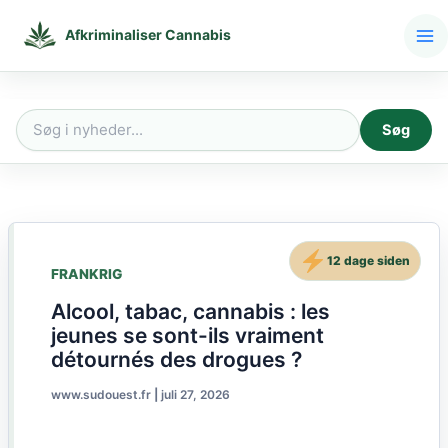
Gå
til
Afkriminaliser Cannabis
indholdet
Søg
Søg
efter:
12 dage siden
FRANKRIG
Alcool, tabac, cannabis : les
jeunes se sont-ils vraiment
détournés des drogues ?
www.sudouest.fr
|
juli 27, 2026