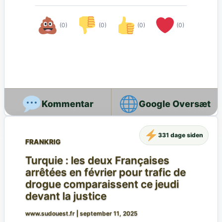
(0)
(0)
(0)
(0)
Google Oversæt
331 dage siden
FRANKRIG
Turquie : les deux Françaises
arrêtées en février pour trafic de
drogue comparaissent ce jeudi
devant la justice
www.sudouest.fr
|
september 11, 2025