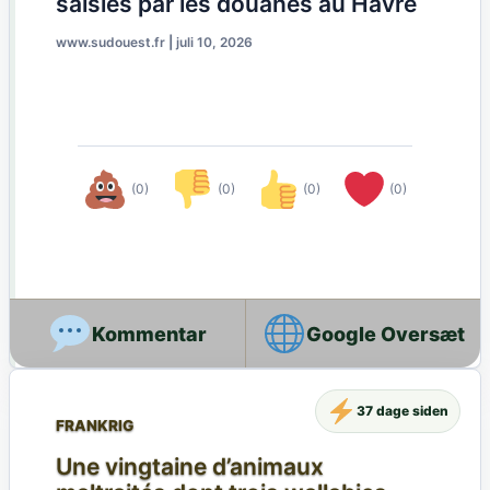
saisies par les douanes au Havre
www.sudouest.fr
|
juli 10, 2026
(0)
(0)
(0)
(0)
Google Oversæt
37 dage siden
FRANKRIG
Une vingtaine d’animaux