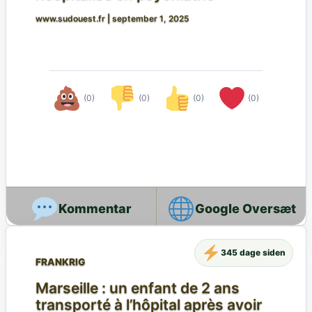
www.sudouest.fr
|
september 1, 2025
(0)
(0)
(0)
(0)
Google Oversæt
345 dage siden
FRANKRIG
Marseille : un enfant de 2 ans
transporté à l’hôpital après avoir