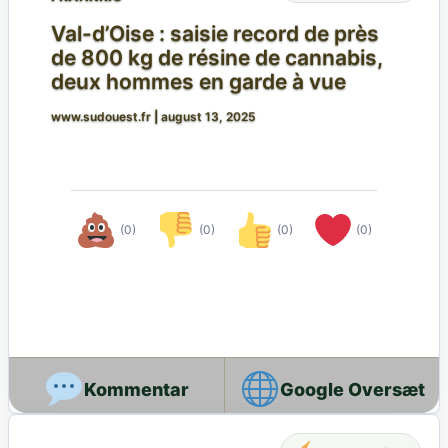
Val-d’Oise : saisie record de près
de 800 kg de résine de cannabis,
deux hommes en garde à vue
www.sudouest.fr
|
august 13, 2025
(0)
(0)
(0)
(0)
Google Oversæt