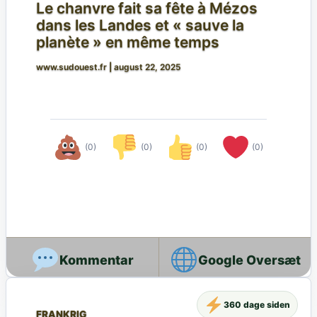
Le chanvre fait sa fête à Mézos
dans les Landes et « sauve la
planète » en même temps
www.sudouest.fr
|
august 22, 2025
(0)
(0)
(0)
(0)
Google Oversæt
360 dage siden
FRANKRIG