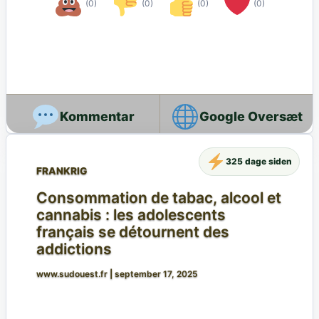
(0)
(0)
(0)
(0)
Google Oversæt
325 dage siden
FRANKRIG
Consommation de tabac, alcool et
cannabis : les adolescents
français se détournent des
addictions
www.sudouest.fr
|
september 17, 2025