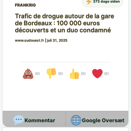
373 dage siden
FRANKRIG
Trafic de drogue autour de la gare
de Bordeaux : 100 000 euros
découverts et un duo condamné
www.sudouest.fr
|
juli 31, 2025
(0)
(0)
(0)
(0)
Google Oversæt