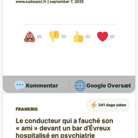
www.sudouest.fr
|
september 7, 2025
(0)
(0)
(0)
(0)
Google Oversæt
341 dage siden
FRANKRIG
Le conducteur qui a fauché son
« ami » devant un bar d’Évreux
hospitalisé en psychiatrie