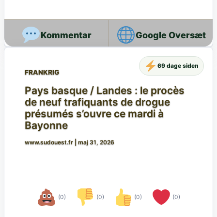
Google Oversæt
69 dage siden
FRANKRIG
Pays basque / Landes : le procès
de neuf trafiquants de drogue
présumés s’ouvre ce mardi à
Bayonne
www.sudouest.fr
|
maj 31, 2026
(0)
(0)
(0)
(0)