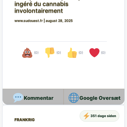
ingéré du cannabis
involontairement
www.sudouest.fr
|
august 28, 2025
(0)
(0)
(0)
(0)
Google Oversæt
351 dage siden
FRANKRIG