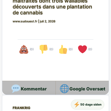
maltraités dont trois wallabies
découverts dans une plantation
de cannabis
www.sudouest.fr
|
juli 2, 2026
(0)
(0)
(0)
(0)
Google Oversæt
50 dage siden
FRANKRIG