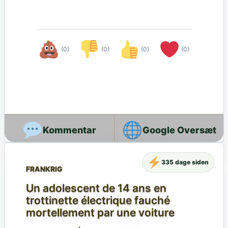
(0)
(0)
(0)
(0)
Google Oversæt
335 dage siden
FRANKRIG
Un adolescent de 14 ans en
trottinette électrique fauché
mortellement par une voiture