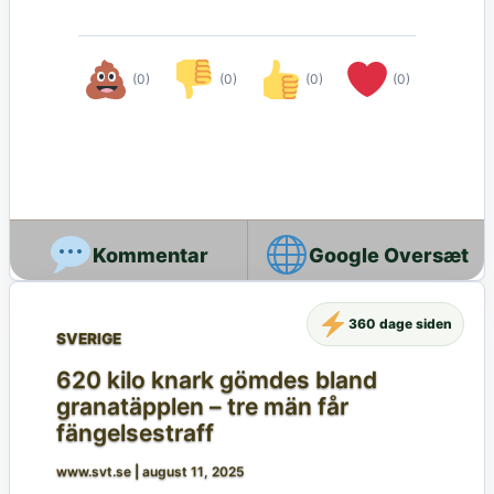
(0)
(0)
(0)
(0)
Google Oversæt
360 dage siden
SVERIGE
620 kilo knark gömdes bland
granatäpplen – tre män får
fängelsestraff
www.svt.se
|
august 11, 2025