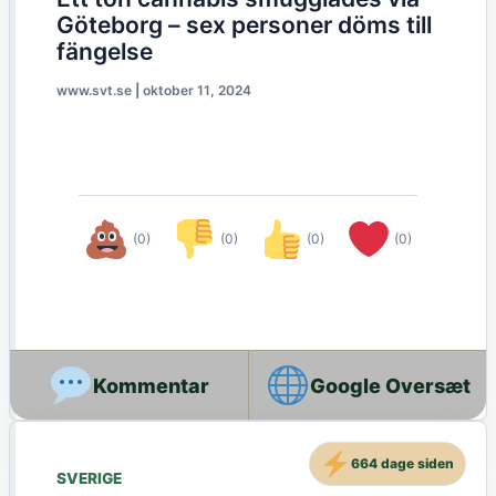
Göteborg – sex personer döms till
fängelse
www.svt.se
|
oktober 11, 2024
(0)
(0)
(0)
(0)
Google Oversæt
664 dage siden
SVERIGE