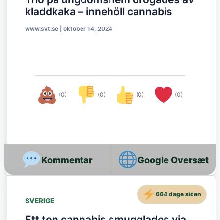
kladdkaka – innehöll cannabis
www.svt.se
|
oktober 14, 2024
(0)
(0)
(0)
(0)
Google Oversæt
664 dage siden
SVERIGE
Ett ton cannabis smugglades via