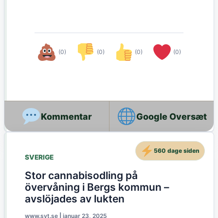
(0)
(0)
(0)
(0)
Google Oversæt
560 dage siden
SVERIGE
Stor cannabisodling på
övervåning i Bergs kommun –
avslöjades av lukten
www.svt.se
|
januar 23, 2025