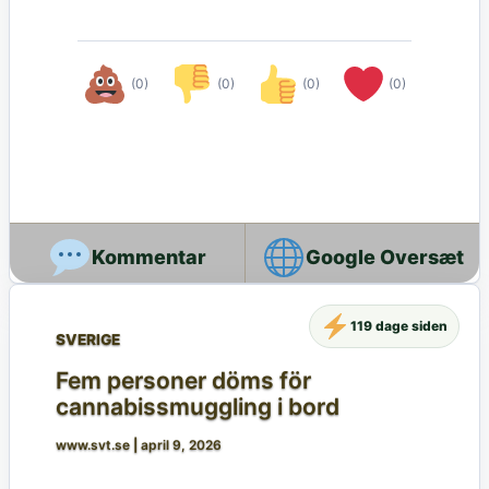
(0)
(0)
(0)
(0)
Google Oversæt
119 dage siden
SVERIGE
Fem personer döms för
cannabissmuggling i bord
www.svt.se
|
april 9, 2026