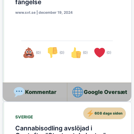
fängelse
www.svt.se
|
december 19, 2024
(0)
(0)
(0)
(0)
Google Oversæt
608 dage siden
SVERIGE
Cannabisodling avslöjad i