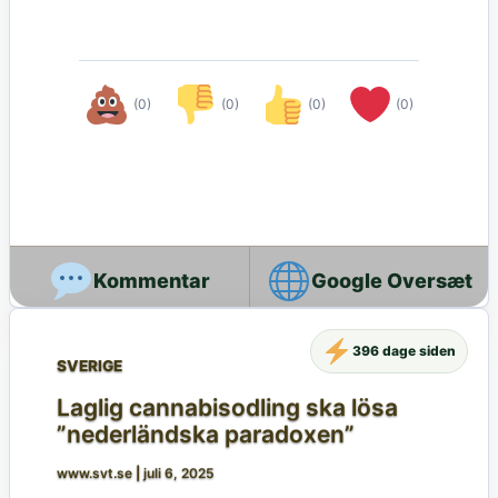
(0)
(0)
(0)
(0)
Google Oversæt
396 dage siden
SVERIGE
Laglig cannabisodling ska lösa
”nederländska paradoxen”
www.svt.se
|
juli 6, 2025