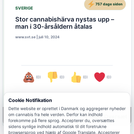
757 dage siden
SVERIGE
Stor cannabishärva nystas upp –
man i 30-årsåldern åtalas
www.svt.se
|
juli 10, 2024
(0)
(0)
(0)
(0)
Cookie Notifikation
Dette website er oprettet i Danmark og aggregerer nyheder
om cannabis fra hele verden. Derfor kan indhold
Google Oversæt
forekomme på flere sprog. Accepterer du, oversættes
sidens synlige indhold automatisk til dit foretrukne
browsersprog ved hjælp af Google Translate. Accepterer