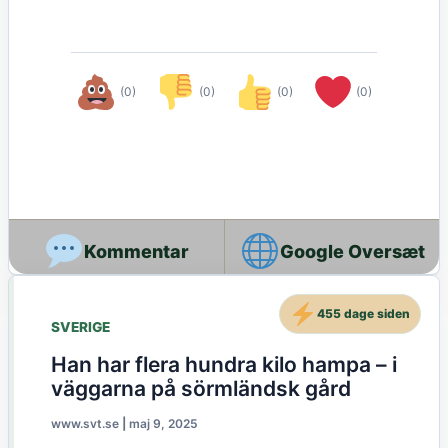
(0)
(0)
(0)
(0)
Google Oversæt
455 dage siden
SVERIGE
Han har flera hundra kilo hampa – i
väggarna på sörmländsk gård
www.svt.se
|
maj 9, 2025