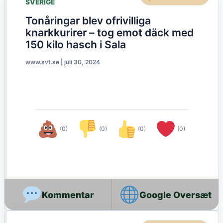
SVERIGE
Tonåringar blev ofrivilliga
knarkkurirer – tog emot däck med
150 kilo hasch i Sala
www.svt.se
|
juli 30, 2024
(0)
(0)
(0)
(0)
Google Oversæt