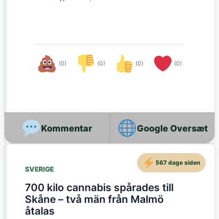
(0)
(0)
(0)
(0)
Google Oversæt
567 dage siden
SVERIGE
700 kilo cannabis spårades till
Skåne – två män från Malmö
åtalas