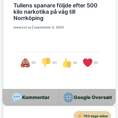
Tullens spanare följde efter 500
kilo narkotika på väg till
Norrköping
www.svt.se
|
september 4, 2024
(0)
(0)
(0)
(0)
Google Oversæt
703 dage siden