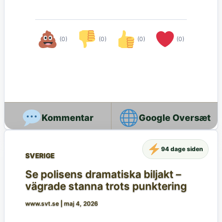
(0)
(0)
(0)
(0)
Google Oversæt
94 dage siden
SVERIGE
Se polisens dramatiska biljakt –
vägrade stanna trots punktering
www.svt.se
|
maj 4, 2026