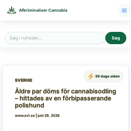
Gå
til
Afkriminaliser Cannabis
indholdet
Søg
Søg
efter:
39 dage siden
SVERIGE
Äldre par döms för cannabisodling
– hittades av en förbipasserande
polishund
www.svt.se
|
juni 29, 2026