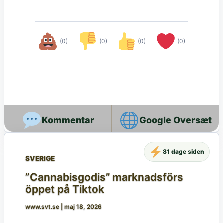
(0)
(0)
(0)
(0)
Google Oversæt
81 dage siden
SVERIGE
”Cannabisgodis” marknadsförs
öppet på Tiktok
www.svt.se
|
maj 18, 2026