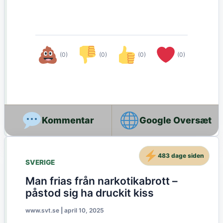
(0)
(0)
(0)
(0)
Google Oversæt
483 dage siden
SVERIGE
Man frias från narkotikabrott –
påstod sig ha druckit kiss
www.svt.se
|
april 10, 2025