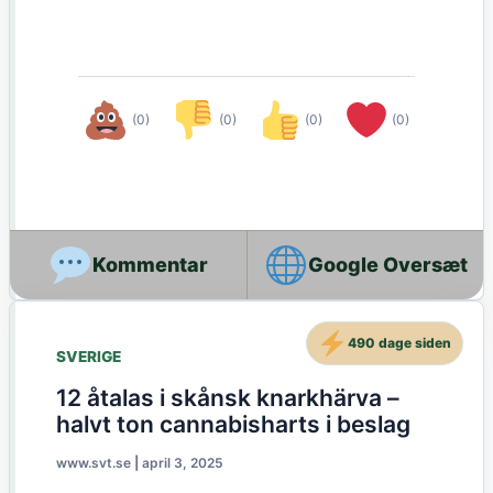
(0)
(0)
(0)
(0)
Google Oversæt
490 dage siden
SVERIGE
12 åtalas i skånsk knarkhärva –
halvt ton cannabisharts i beslag
www.svt.se
|
april 3, 2025