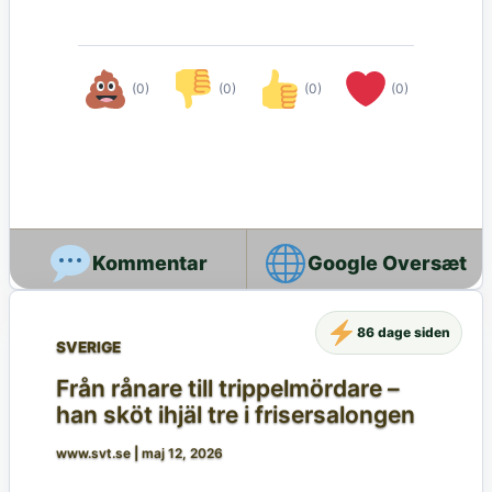
(0)
(0)
(0)
(0)
Google Oversæt
86 dage siden
SVERIGE
Från rånare till trippelmördare –
han sköt ihjäl tre i frisersalongen
www.svt.se
|
maj 12, 2026