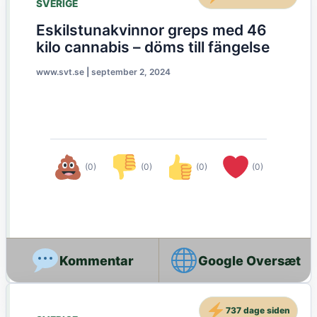
SVERIGE
Eskilstunakvinnor greps med 46
kilo cannabis – döms till fängelse
www.svt.se
|
september 2, 2024
(0)
(0)
(0)
(0)
Google Oversæt
737 dage siden