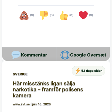
(0)
(0)
(0)
(0)
Google Oversæt
52 dage siden
SVERIGE
Här misstänks ligan sälja
narkotika – framför polisens
kamera
www.svt.se
|
juni 16, 2026