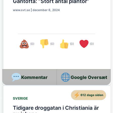
Gantofta: ”Stort antal plantor”
www.svt.se
|
december 6, 2024
(0)
(0)
(0)
(0)
Google Oversæt
612 dage siden
SVERIGE
Tidigare droggatan i Christiania är