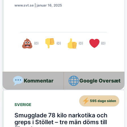
www.svt.se
|
januar 16, 2025
(0)
(0)
(0)
(0)
Google Oversæt
595 dage siden
SVERIGE
Smugglade 78 kilo narkotika och
greps i Stöllet – tre män döms till