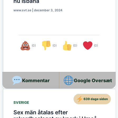
nu isbana
www.svt.se
|
december 3, 2024
(0)
(0)
(0)
(0)
Google Oversæt
639 dage siden
SVERIGE
Sex män åtalas efter