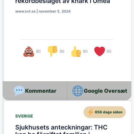
rekordbeslaget av knark i Umeå
www.svt.se
|
november 5, 2024
(0)
(0)
(0)
(0)
Google Oversæt
656 dage siden
SVERIGE
Sjukhusets anteckningar: THC