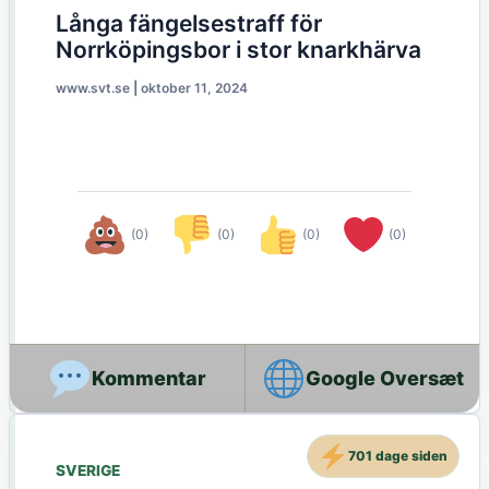
Långa fängelsestraff för
Norrköpingsbor i stor knarkhärva
www.svt.se
|
oktober 11, 2024
(0)
(0)
(0)
(0)
Google Oversæt
701 dage siden
SVERIGE