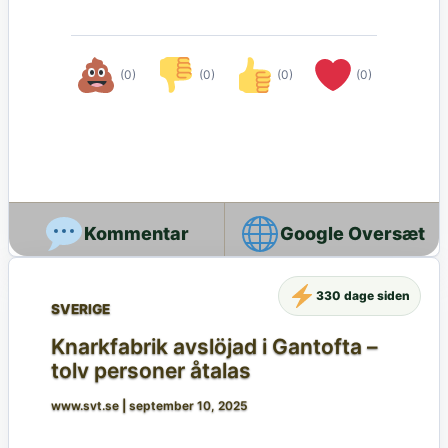
(0)
(0)
(0)
(0)
Google Oversæt
330 dage siden
SVERIGE
Knarkfabrik avslöjad i Gantofta –
tolv personer åtalas
www.svt.se
|
september 10, 2025