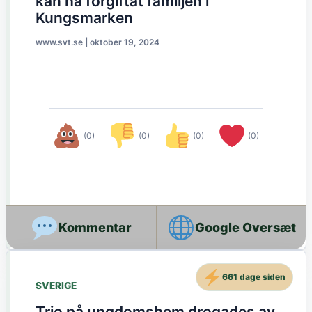
kan ha förgiftat familjen i
Kungsmarken
www.svt.se
|
oktober 19, 2024
(0)
(0)
(0)
(0)
Google Oversæt
661 dage siden
SVERIGE
Trio på ungdomshem drogades av