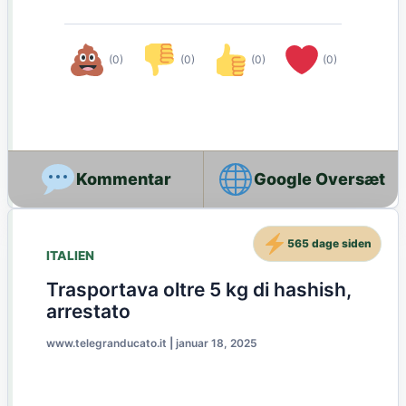
(0)
(0)
(0)
(0)
Google Oversæt
565 dage siden
ITALIEN
Trasportava oltre 5 kg di hashish,
arrestato
www.telegranducato.it
|
januar 18, 2025