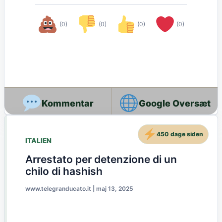
(0)
(0)
(0)
(0)
Google Oversæt
450 dage siden
ITALIEN
Arrestato per detenzione di un
chilo di hashish
www.telegranducato.it
|
maj 13, 2025