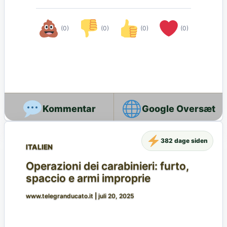
(0)
(0)
(0)
(0)
Google Oversæt
382 dage siden
ITALIEN
Operazioni dei carabinieri: furto,
spaccio e armi improprie
www.telegranducato.it
|
juli 20, 2025