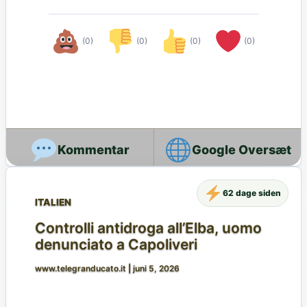
(0)
(0)
(0)
(0)
Google Oversæt
62 dage siden
ITALIEN
Controlli antidroga all’Elba, uomo
denunciato a Capoliveri
www.telegranducato.it
|
juni 5, 2026