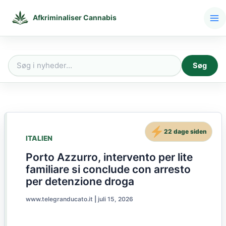
Gå
til
Afkriminaliser Cannabis
indholdet
Søg
Søg
efter:
22 dage siden
ITALIEN
Porto Azzurro, intervento per lite
familiare si conclude con arresto
per detenzione droga
www.telegranducato.it
|
juli 15, 2026