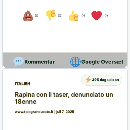
(0)
(0)
(0)
(0)
Google Oversæt
395 dage siden
ITALIEN
Rapina con il taser, denunciato un
18enne
www.telegranducato.it
|
juli 7, 2025