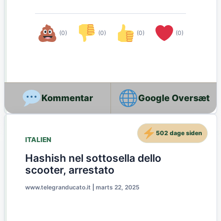
(0)
(0)
(0)
(0)
Google Oversæt
502 dage siden
ITALIEN
Hashish nel sottosella dello
scooter, arrestato
www.telegranducato.it
|
marts 22, 2025