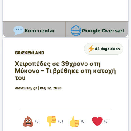
Google Oversæt
85 dage siden
GRÆKENLAND
Χειροπέδες σε 39χρονο στη
Μύκονο – Τι βρέθηκε στη κατοχή
του
www.usay.gr
|
maj 12, 2026
(0)
(0)
(0)
(0)