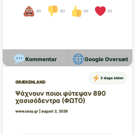
(0)
(0)
(0)
(0)
Google Oversæt
3 dage siden
GRÆKENLAND
Ψάχνουν ποιοι φύτεψαν 890
χασισόδεντρα (ΦΩΤΟ)
www.usay.gr
|
august 2, 2026