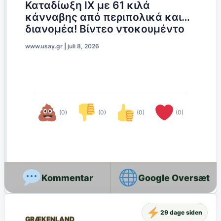
Καταδίωξη ΙΧ με 61 κιλά
κάνναβης από περιπολικά και…
διανομέα! Βίντεο ντοκουμέντο
www.usay.gr
|
juli 8, 2026
(0)
(0)
(0)
(0)
Google Oversæt
29 dage siden
GRÆKENLAND