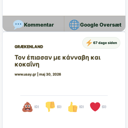
Google Oversæt
67 dage siden
GRÆKENLAND
Τον έπιασαν με κάνναβη και
κοκαΐνη
www.usay.gr
|
maj 30, 2026
(0)
(0)
(0)
(0)