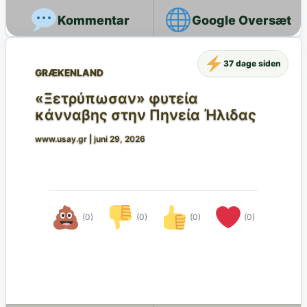
Google Oversæt
37 dage siden
GRÆKENLAND
«Ξετρύπωσαν» φυτεία
κάνναβης στην Πηνεία Ήλιδας
www.usay.gr
|
juni 29, 2026
(0)
(0)
(0)
(0)