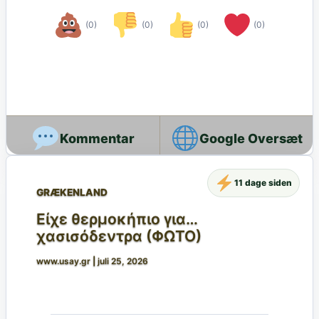
(0)
(0)
(0)
(0)
Google Oversæt
11 dage siden
GRÆKENLAND
Είχε θερμοκήπιο για…
χασισόδεντρα (ΦΩΤΟ)
www.usay.gr
|
juli 25, 2026