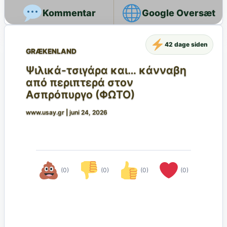
Google Oversæt
42 dage siden
GRÆKENLAND
Ψιλικά-τσιγάρα και… κάνναβη
από περιπτερά στον
Ασπρόπυργο (ΦΩΤΟ)
www.usay.gr
|
juni 24, 2026
(0)
(0)
(0)
(0)