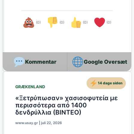
(0)
(0)
(0)
(0)
Google Oversæt
14 dage siden
GRÆKENLAND
«Ξετρύπωσαν» χασισοφυτεία με
περισσότερα από 1400
δενδρύλλια (ΒΙΝΤΕΟ)
www.usay.gr
|
juli 22, 2026