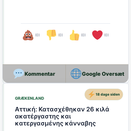
(0)
(0)
(0)
(0)
Google Oversæt
18 dage siden
GRÆKENLAND
Αττική: Κατασχέθηκαν 26 κιλά
ακατέργαστης και
κατεργασμένης κάνναβης