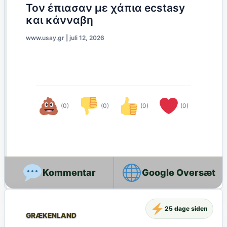
Τον έπιασαν με χάπια ecstasy
και κάνναβη
www.usay.gr
|
juli 12, 2026
(0)
(0)
(0)
(0)
Google Oversæt
25 dage siden
GRÆKENLAND