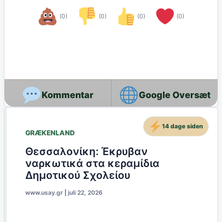
(0)
(0)
(0)
(0)
Google Oversæt
14 dage siden
GRÆKENLAND
Θεσσαλονίκη: Έκρυβαν
ναρκωτικά στα κεραμίδια
Δημοτικού Σχολείου
www.usay.gr
|
juli 22, 2026