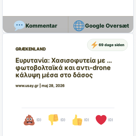
Google Oversæt
69 dage siden
GRÆKENLAND
Ευρυτανία: Χασισοφυτεία με …
φωτοβολταϊκά και αντι-drone
κάλυψη μέσα στο δάσος
www.usay.gr
|
maj 28, 2026
(0)
(0)
(0)
(0)