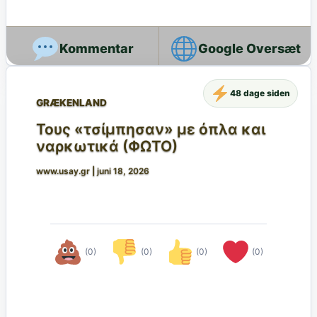
Google Oversæt
48 dage siden
GRÆKENLAND
Τους «τσίμπησαν» με όπλα και
ναρκωτικά (ΦΩΤΟ)
www.usay.gr
|
juni 18, 2026
(0)
(0)
(0)
(0)