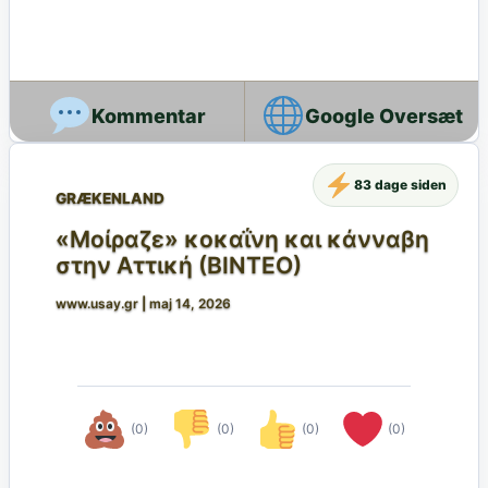
Google Oversæt
83 dage siden
GRÆKENLAND
«Μοίραζε» κοκαΐνη και κάνναβη
στην Αττική (ΒΙΝΤΕΟ)
www.usay.gr
|
maj 14, 2026
(0)
(0)
(0)
(0)