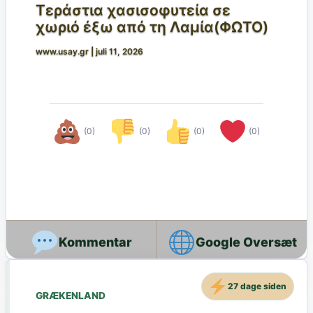
Τεράστια χασισοφυτεία σε
χωριό έξω από τη Λαμία(ΦΩΤΟ)
www.usay.gr
|
juli 11, 2026
(0)
(0)
(0)
(0)
Google Oversæt
27 dage siden
GRÆKENLAND