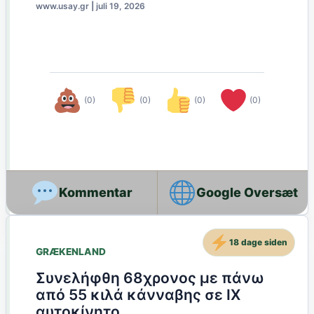
www.usay.gr
|
juli 19, 2026
(0)
(0)
(0)
(0)
Google Oversæt
18 dage siden
GRÆKENLAND
Συνελήφθη 68χρονος με πάνω
από 55 κιλά κάνναβης σε ΙΧ
αυτοκίνητο