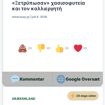
«Ξετρύπωσαν» χασισοφυτεία
και τον καλλιεργητή
www.usay.gr
|
juli 9, 2026
(0)
(0)
(0)
(0)
Google Oversæt
28 dage siden
GRÆKENLAND