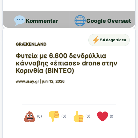
Google Oversæt
54 dage siden
GRÆKENLAND
Φυτεία με 6.600 δενδρύλλια
κάνναβης «έπιασε» drone στην
Κορινθία (BINTEO)
www.usay.gr
|
juni 12, 2026
(0)
(0)
(0)
(0)