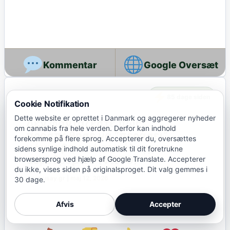
Google Oversæt
85 dage siden
Cookie Notifikation
GRÆKENLAND
Dette website er oprettet i Danmark og aggregerer nyheder
Δεν φαντάζεστε πώς
om cannabis fra hele verden. Derfor kan indhold
προσπάθησε να “περάσει”
forekomme på flere sprog. Accepterer du, oversættes
κάνναβη από τον έλεγχο του
sidens synlige indhold automatisk til dit foretrukne
αεροδρομίου (ΦΩΤΟ)
browsersprog ved hjælp af Google Translate. Accepterer
du ikke, vises siden på originalsproget. Dit valg gemmes i
www.usay.gr
|
maj 12, 2026
30 dage.
Afvis
Accepter