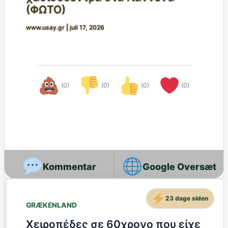
(ΦΩΤΟ)
www.usay.gr
|
juli 17, 2026
(0)
(0)
(0)
(0)
Google Oversæt
23 dage siden
GRÆKENLAND
Χειροπέδες σε 60χρονο που είχε