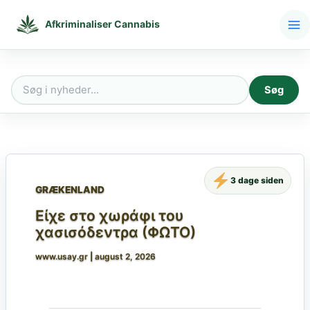
Gå
til
Afkriminaliser Cannabis
indholdet
Søg
Søg
efter:
3 dage siden
GRÆKENLAND
Είχε στο χωράφι του
χασισόδεντρα (ΦΩΤΟ)
www.usay.gr
|
august 2, 2026