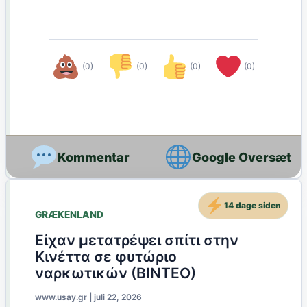
(0)
(0)
(0)
(0)
Google Oversæt
14 dage siden
GRÆKENLAND
Είχαν μετατρέψει σπίτι στην
Κινέττα σε φυτώριο
ναρκωτικών (ΒΙΝΤΕΟ)
www.usay.gr
|
juli 22, 2026