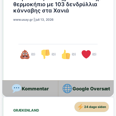
θερμοκήπιο με 103 δενδρύλλια
κάνναβης στα Χανιά
www.usay.gr
|
juli 13, 2026
(0)
(0)
(0)
(0)
Google Oversæt
24 dage siden
GRÆKENLAND