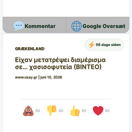
Google Oversæt
56 dage siden
GRÆKENLAND
Είχαν μετατρέψει διαμέρισμα
σε… χασισοφυτεία (ΒΙΝΤΕΟ)
www.usay.gr
|
juni 10, 2026
(0)
(0)
(0)
(0)