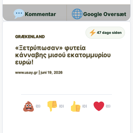
Google Oversæt
47 dage siden
GRÆKENLAND
«Ξετρύπωσαν» φυτεία
κάνναβης μισού εκατομμυρίου
ευρώ!
www.usay.gr
|
juni 19, 2026
(0)
(0)
(0)
(0)