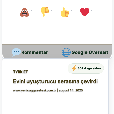
(0)
(0)
(0)
(0)
Google Oversæt
357 dage siden
TYRKIET
Evini uyuşturucu serasına çevirdi
www.yenicaggazetesi.com.tr
|
august 14, 2025