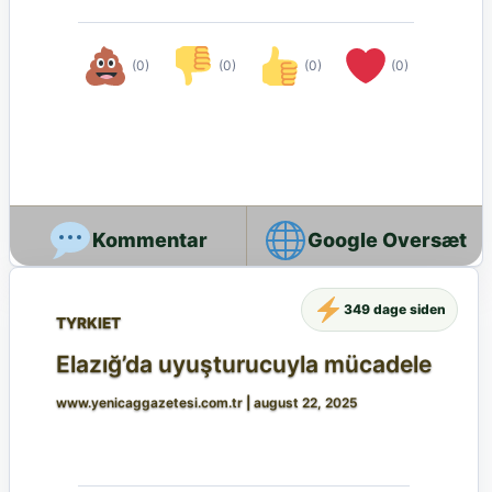
(0)
(0)
(0)
(0)
Google Oversæt
349 dage siden
TYRKIET
Elazığ’da uyuşturucuyla mücadele
www.yenicaggazetesi.com.tr
|
august 22, 2025