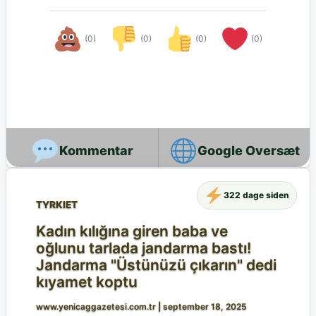
(0)
(0)
(0)
(0)
Google Oversæt
322 dage siden
TYRKIET
Kadın kılığına giren baba ve
oğlunu tarlada jandarma bastı!
Jandarma "Üstünüzü çıkarın" dedi
kıyamet koptu
www.yenicaggazetesi.com.tr
|
september 18, 2025