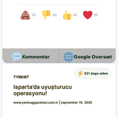
(0)
(0)
(0)
(0)
Google Oversæt
321 dage siden
TYRKIET
Isparta’da uyuşturucu
operasyonu!
www.yenicaggazetesi.com.tr
|
september 19, 2025