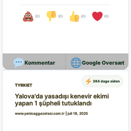
(0)
(0)
(0)
(0)
Google Oversæt
384 dage siden
TYRKIET
Yalova'da yasadışı kenevir ekimi
yapan 1 şüpheli tutuklandı
www.yenicaggazetesi.com.tr
|
juli 18, 2025