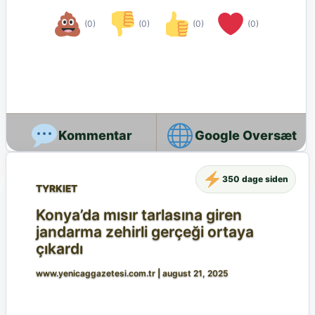
(0)
(0)
(0)
(0)
Google Oversæt
350 dage siden
TYRKIET
Konya’da mısır tarlasına giren
jandarma zehirli gerçeği ortaya
çıkardı
www.yenicaggazetesi.com.tr
|
august 21, 2025