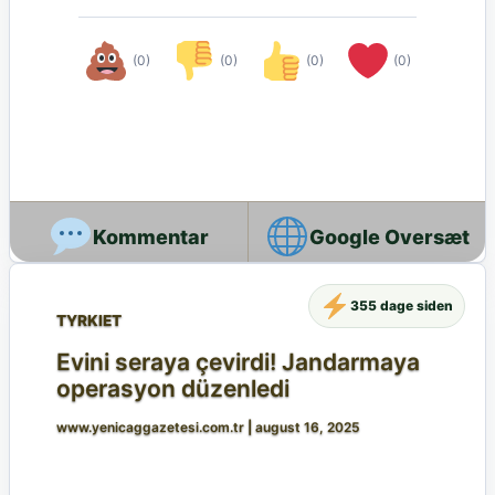
(0)
(0)
(0)
(0)
Google Oversæt
355 dage siden
TYRKIET
Evini seraya çevirdi! Jandarmaya
operasyon düzenledi
www.yenicaggazetesi.com.tr
|
august 16, 2025