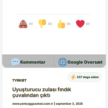
(0)
(0)
(0)
(0)
Google Oversæt
337 dage siden
TYRKIET
Uyuşturucu zulası fındık
çuvalından çıktı
www.yenicaggazetesi.com.tr
|
september 3, 2025