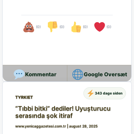
(0)
(0)
(0)
(0)
Google Oversæt
343 dage siden
TYRKIET
“Tıbbi bitki” dediler! Uyuşturucu
serasında şok itiraf
www.yenicaggazetesi.com.tr
|
august 28, 2025