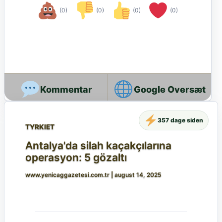
(0)
(0)
(0)
(0)
Google Oversæt
357 dage siden
TYRKIET
Antalya'da silah kaçakçılarına
operasyon: 5 gözaltı
www.yenicaggazetesi.com.tr
|
august 14, 2025