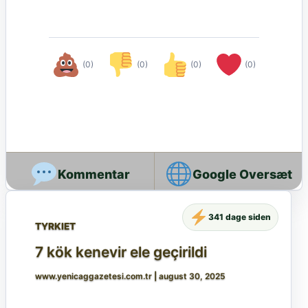
(0)
(0)
(0)
(0)
Google Oversæt
341 dage siden
TYRKIET
7 kök kenevir ele geçirildi
www.yenicaggazetesi.com.tr
|
august 30, 2025