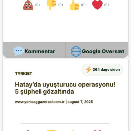
(0)
(0)
(0)
(0)
Google Oversæt
364 dage siden
TYRKIET
Hatay’da uyuşturucu operasyonu!
5 şüpheli gözaltında
www.yenicaggazetesi.com.tr
|
august 7, 2025