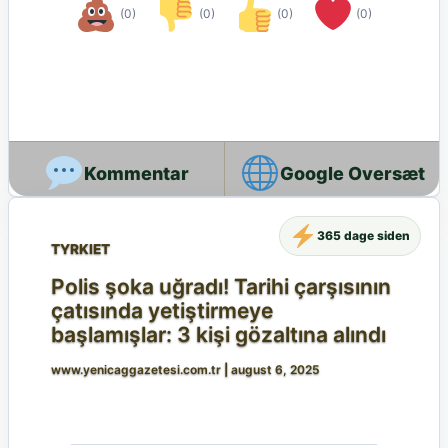
(0)
(0)
(0)
(0)
Google Oversæt
365 dage siden
TYRKIET
Polis şoka uğradı! Tarihi çarşısının
çatısında yetiştirmeye
başlamışlar: 3 kişi gözaltına alındı
www.yenicaggazetesi.com.tr
|
august 6, 2025