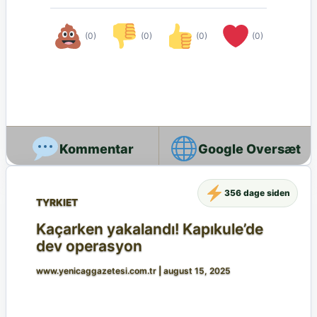
(0)
(0)
(0)
(0)
Google Oversæt
356 dage siden
TYRKIET
Kaçarken yakalandı! Kapıkule’de
dev operasyon
www.yenicaggazetesi.com.tr
|
august 15, 2025