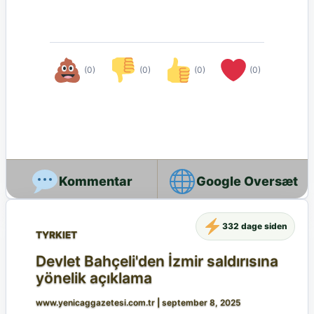
(0)
(0)
(0)
(0)
Google Oversæt
332 dage siden
TYRKIET
Devlet Bahçeli'den İzmir saldırısına
yönelik açıklama
www.yenicaggazetesi.com.tr
|
september 8, 2025