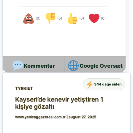
(0)
(0)
(0)
(0)
Google Oversæt
344 dage siden
TYRKIET
Kayseri’de kenevir yetiştiren 1
kişiye gözaltı
www.yenicaggazetesi.com.tr
|
august 27, 2025