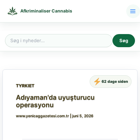
Gå
til
Afkriminaliser Cannabis
indholdet
Søg
Søg
efter:
62 dage siden
TYRKIET
Adıyaman'da uyuşturucu
operasyonu
www.yenicaggazetesi.com.tr
|
juni 5, 2026