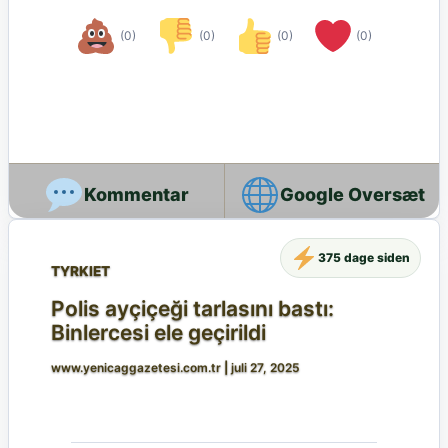
(0)
(0)
(0)
(0)
Google Oversæt
375 dage siden
TYRKIET
Polis ayçiçeği tarlasını bastı:
Binlercesi ele geçirildi
www.yenicaggazetesi.com.tr
|
juli 27, 2025