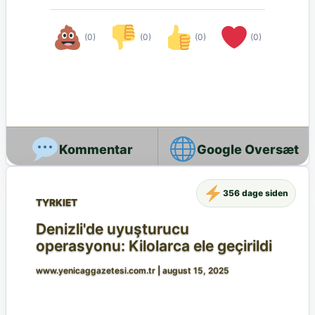
(0)
(0)
(0)
(0)
Google Oversæt
356 dage siden
TYRKIET
Denizli'de uyuşturucu
operasyonu: Kilolarca ele geçirildi
www.yenicaggazetesi.com.tr
|
august 15, 2025