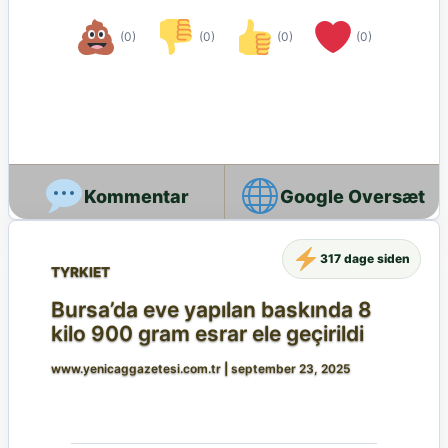
(0)
(0)
(0)
(0)
Google Oversæt
317 dage siden
TYRKIET
Bursa’da eve yapılan baskında 8
kilo 900 gram esrar ele geçirildi
www.yenicaggazetesi.com.tr
|
september 23, 2025