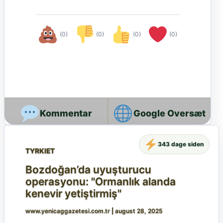
(0)
(0)
(0)
(0)
Google Oversæt
343 dage siden
TYRKIET
Bozdoğan’da uyuşturucu
operasyonu: "Ormanlık alanda
kenevir yetiştirmiş"
www.yenicaggazetesi.com.tr
|
august 28, 2025