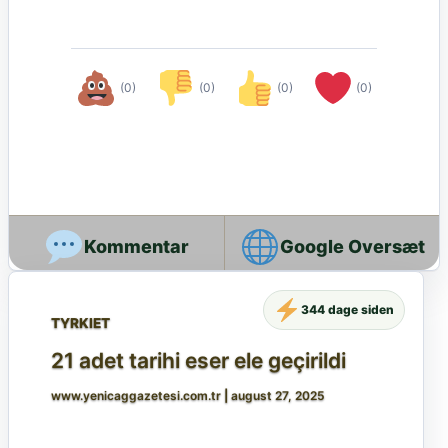
(0)
(0)
(0)
(0)
Google Oversæt
344 dage siden
TYRKIET
21 adet tarihi eser ele geçirildi
www.yenicaggazetesi.com.tr
|
august 27, 2025