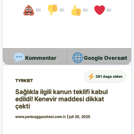
(0)
(0)
(0)
(0)
Google Oversæt
381 dage siden
TYRKIET
Sağlıkla ilgili kanun teklifi kabul
edildi! Kenevir maddesi dikkat
çekti
www.yenicaggazetesi.com.tr
|
juli 20, 2025