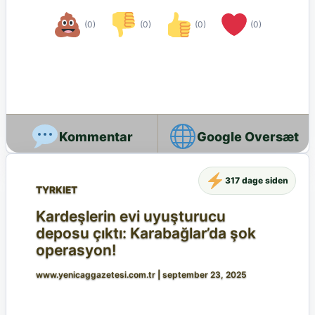
(0)
(0)
(0)
(0)
Google Oversæt
317 dage siden
TYRKIET
Kardeşlerin evi uyuşturucu
deposu çıktı: Karabağlar’da şok
operasyon!
www.yenicaggazetesi.com.tr
|
september 23, 2025