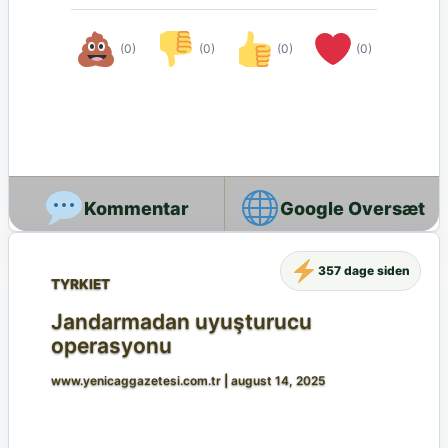
(0)
(0)
(0)
(0)
Google Oversæt
357 dage siden
TYRKIET
Jandarmadan uyuşturucu
operasyonu
www.yenicaggazetesi.com.tr
|
august 14, 2025