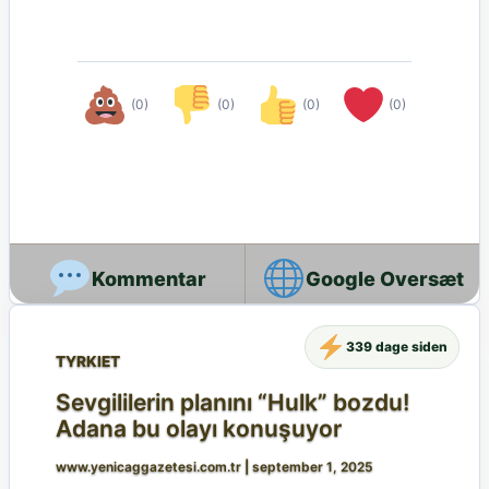
(0)
(0)
(0)
(0)
Google Oversæt
339 dage siden
TYRKIET
Sevgililerin planını “Hulk” bozdu!
Adana bu olayı konuşuyor
www.yenicaggazetesi.com.tr
|
september 1, 2025