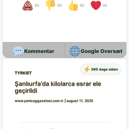
(0)
(0)
(0)
(0)
Google Oversæt
360 dage siden
TYRKIET
Şanlıurfa'da kilolarca esrar ele
geçirildi
www.yenicaggazetesi.com.tr
|
august 11, 2025