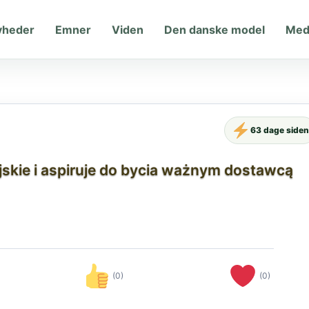
yheder
Emner
Viden
Den danske model
Med
63 dage siden
jskie i aspiruje do bycia ważnym dostawcą
(0)
(0)