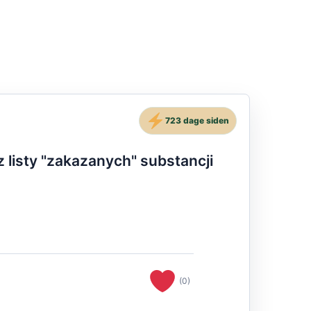
723 dage siden
 listy "zakazanych" substancji
(0)