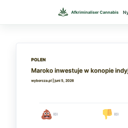
Gå
til
N
Afkriminaliser Cannabis
indholdet
POLEN
Maroko inwestuje w konopie indy
wyborcza.pl
|
juni 5, 2026
(0)
(0)