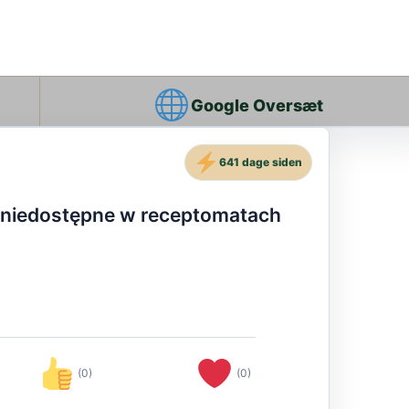
Google Oversæt
641 dage siden
uż niedostępne w receptomatach
(0)
(0)