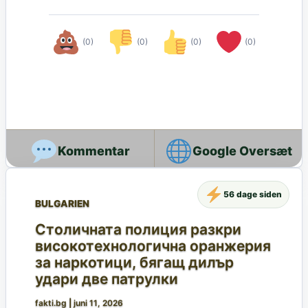
(0)
(0)
(0)
(0)
Google Oversæt
56 dage siden
BULGARIEN
Столичната полиция разкри
високотехнологична оранжерия
за наркотици, бягащ дилър
удари две патрулки
fakti.bg
|
juni 11, 2026