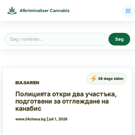
Gå
til
Afkriminaliser Cannabis
indholdet
Søg
Søg
efter:
36 dage siden
BULGARIEN
Полицията откри два участъка,
подготвени за отглеждане на
канабис
www.24chasa.bg
|
juli 1, 2026