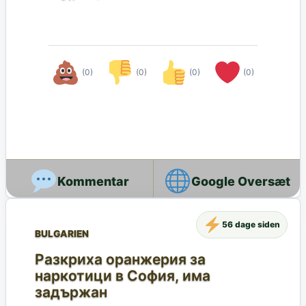
(0)
(0)
(0)
(0)
Google Oversæt
56 dage siden
BULGARIEN
Разкриха оранжерия за
наркотици в София, има
задържан