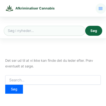
Gå
til
Afkriminaliser Cannabis
indholdet
Søg
Søg
efter:
Det ser ud til at vi ikke kan finde det du leder efter. Prøv
eventuelt at søge.
Søg
efter: