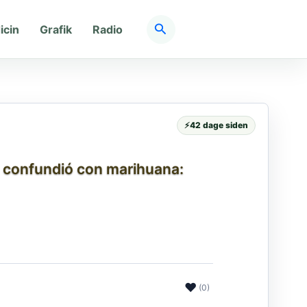
Søg
icin
Grafik
Radio
⚡
42 dage siden
a confundió con marihuana:
❤
(0)