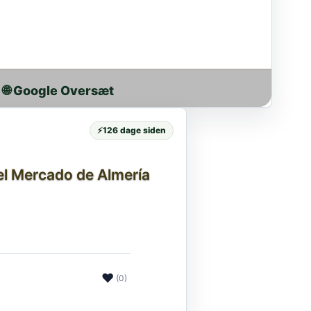
🌐 Google Oversæt
⚡
126 dage siden
del Mercado de Almería
❤
(0)