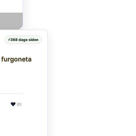
⚡
368 dage siden
a furgoneta
❤
(0)