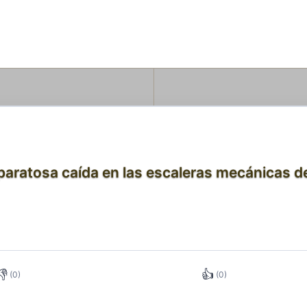
aparatosa caída en las escaleras mecánicas 
👎
👍
(0)
(0)