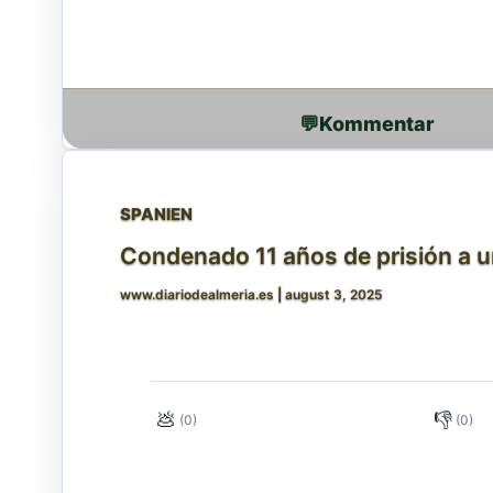
💬
SPANIEN
Condenado 11 años de prisión a u
www.diariodealmeria.es
|
august 3, 2025
💩
👎
(0)
(0)