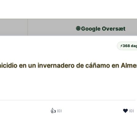
🌐 Google Oversæt
⚡
368 dag
cidio en un invernadero de cáñamo en Alme
👍
❤
(0)
(0)