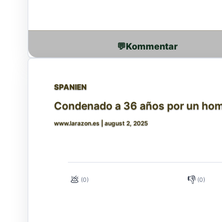
💬
SPANIEN
Condenado a 36 años por un homi
www.larazon.es
|
august 2, 2025
💩
👎
(0)
(0)