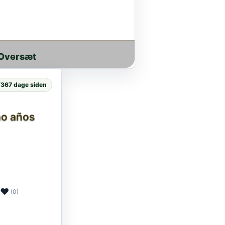
 Oversæt
⚡
367 dage siden
ho años
❤
(0)