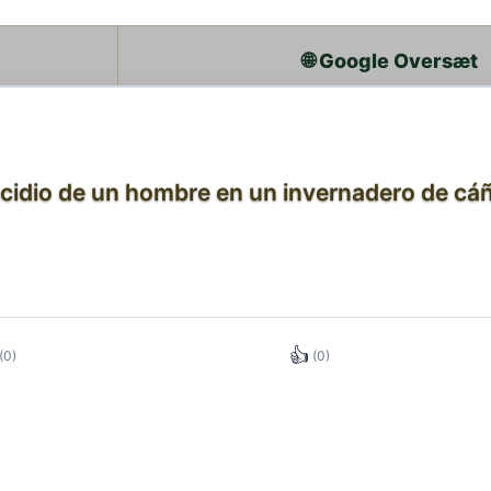
🌐 Google Oversæt
idio de un hombre en un invernadero de cáñ
👍
(0)
(0)