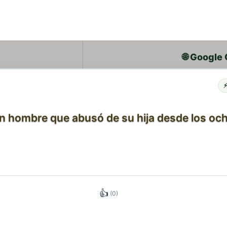
🌐 Google
n hombre que abusó de su hija desde los oc
👍
(0)