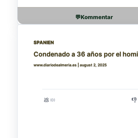
💬
SPANIEN
Condenado a 36 años por el homic
www.diariodealmeria.es
|
august 2, 2025
💩
👎
(0)