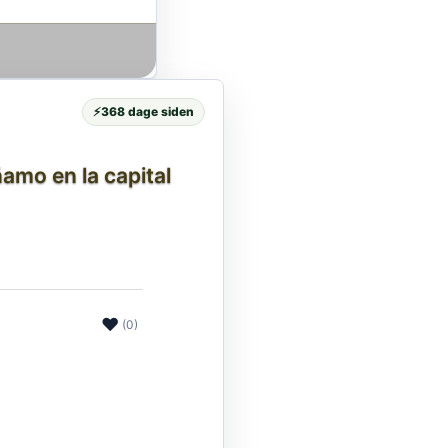
⚡
368 dage siden
amo en la capital
❤
(0)