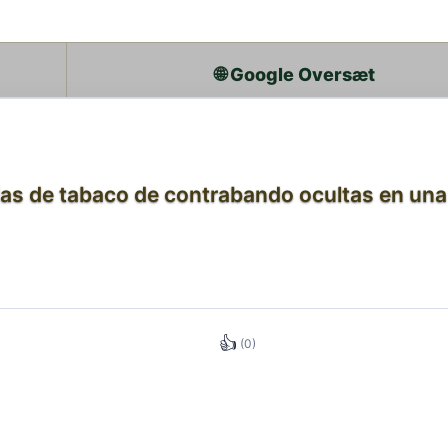
🌐 Google Oversæt
llas de tabaco de contrabando ocultas en un
👍
(0)