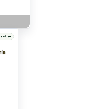
e siden
ría