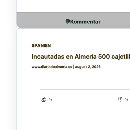
💬
SPANIEN
Incautadas en Almería 500 cajeti
www.diariodealmeria.es
|
august 2, 2025
💩
👎
(0)
(0)