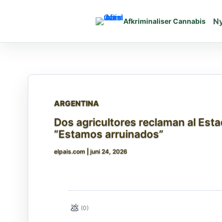
Gå
til
N
Afkriminaliser Cannabis
indholdet
ARGENTINA
Dos agricultores reclaman al Est
“Estamos arruinados”
elpais.com
|
juni 24, 2026
💩
(0)