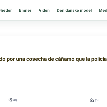
yheder
Emner
Viden
Den danske model
Med
ado por una cosecha de cáñamo que la policí
👎
👍
(0)
(0)