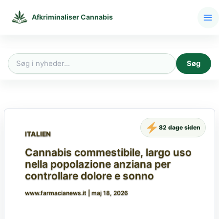
Gå
til
Afkriminaliser Cannabis
indholdet
Søg
Søg
efter:
82 dage siden
ITALIEN
Cannabis commestibile, largo uso
nella popolazione anziana per
controllare dolore e sonno
www.farmacianews.it
|
maj 18, 2026