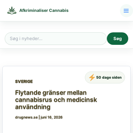
Gå
til
Afkriminaliser Cannabis
indholdet
Søg
Søg
efter:
50 dage siden
SVERIGE
Flytande gränser mellan
cannabisrus och medicinsk
användning
drugnews.se
|
juni 16, 2026