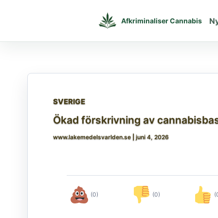
Gå
til
N
Afkriminaliser Cannabis
indholdet
SVERIGE
Ökad förskrivning av cannabisba
www.lakemedelsvarlden.se
|
juni 4, 2026
(0)
(0)
(