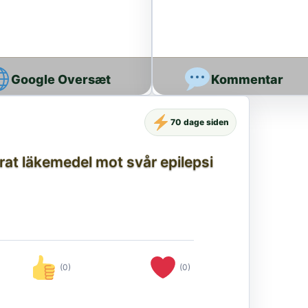
Google Oversæt
70 dage siden
at läkemedel mot svår epilepsi
(0)
(0)