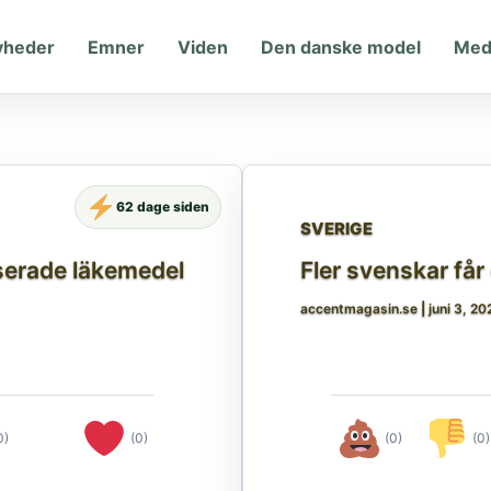
yheder
Emner
Viden
Den danske model
Med
62 dage siden
SVERIGE
serade läkemedel
Fler svenskar får
accentmagasin.se
|
juni 3, 20
0)
(0)
(0)
(0)