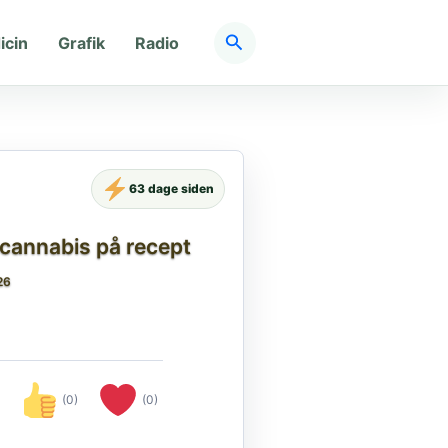
Søg
icin
Grafik
Radio
63 dage siden
 cannabis på recept
26
(0)
(0)