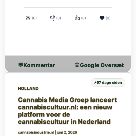
💩
👎
👍
❤
(0)
(0)
(0)
(0)
💬
🌐 Google Oversæt
⚡
67 dage siden
HOLLAND
Cannabis Media Groep lanceert
cannabiscultuur.nl: een nieuw
platform voor de
cannabiscultuur in Nederland
cannabisindustrie.nl
|
juni 2, 2026