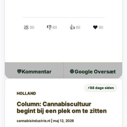
💩
👎
👍
❤
(0)
(0)
(0)
(0)
💬
🌐 Google Oversæt
⚡
88 dage siden
HOLLAND
Column: Cannabiscultuur
begint bij een plek om te zitten
cannabisindustrie.nl
|
maj 12, 2026