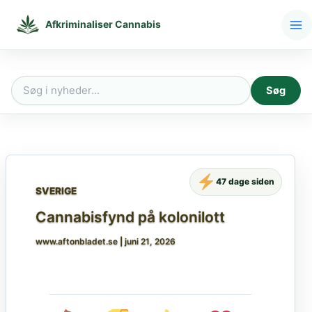
Gå
til
Afkriminaliser Cannabis
indholdet
Søg
Søg
efter:
47 dage siden
SVERIGE
Cannabisfynd på kolonilott
www.aftonbladet.se
|
juni 21, 2026