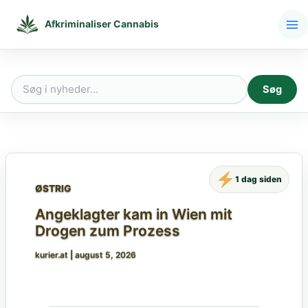
Gå
til
Afkriminaliser Cannabis
indholdet
Søg
Søg
efter:
1 dag siden
ØSTRIG
Angeklagter kam in Wien mit
Drogen zum Prozess
kurier.at
|
august 5, 2026