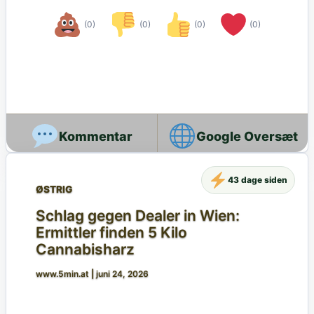
(0)
(0)
(0)
(0)
Google Oversæt
43 dage siden
ØSTRIG
Schlag gegen Dealer in Wien:
Ermittler finden 5 Kilo
Cannabisharz
www.5min.at
|
juni 24, 2026