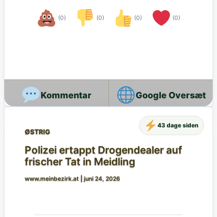
(0)
(0)
(0)
(0)
Google Oversæt
43 dage siden
ØSTRIG
Polizei ertappt Drogendealer auf
frischer Tat in Meidling
www.meinbezirk.at
|
juni 24, 2026