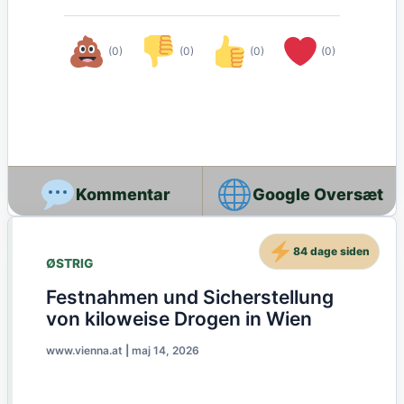
(0)
(0)
(0)
(0)
Google Oversæt
84 dage siden
ØSTRIG
Festnahmen und Sicherstellung
von kiloweise Drogen in Wien
www.vienna.at
|
maj 14, 2026