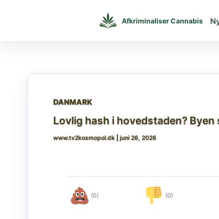
Gå
til
N
Afkriminaliser Cannabis
indholdet
DANMARK
Lovlig hash i hovedstaden? Byen s
www.tv2kosmopol.dk
|
juni 26, 2026
(0)
(0)