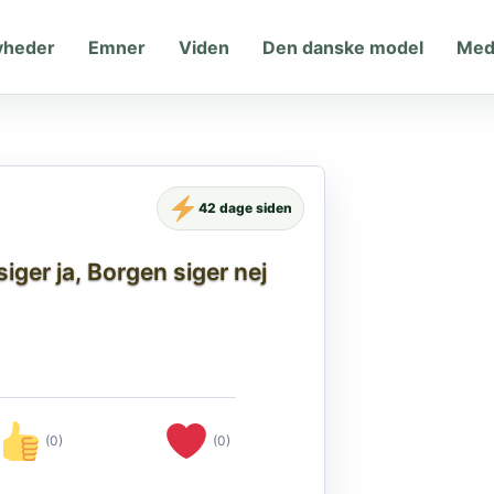
yheder
Emner
Viden
Den danske model
Med
42 dage siden
iger ja, Borgen siger nej
(0)
(0)