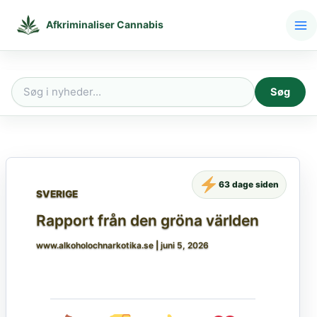
Gå
til
Afkriminaliser Cannabis
indholdet
Søg
Søg
efter:
63 dage siden
SVERIGE
Rapport från den gröna världen
www.alkoholochnarkotika.se
|
juni 5, 2026