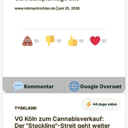
www.ruhrnachrichten.de
|
juni 25, 2026
(0)
(0)
(0)
(0)
Google Oversæt
44 dage siden
TYSKLAND
VG Köln zum Cannabisverkauf:
Der "Steckling"-Streit geht weiter