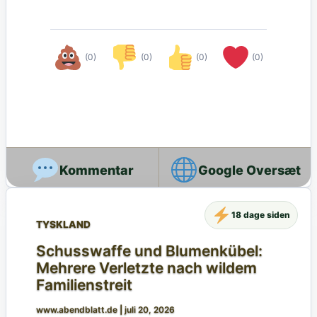
(0)
(0)
(0)
(0)
Google Oversæt
18 dage siden
TYSKLAND
Schusswaffe und Blumenkübel:
Mehrere Verletzte nach wildem
Familienstreit
www.abendblatt.de
|
juli 20, 2026