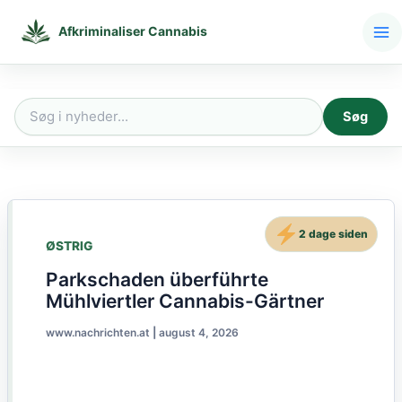
Gå
til
Afkriminaliser Cannabis
indholdet
Søg
Søg
efter:
2 dage siden
ØSTRIG
Parkschaden überführte
Mühlviertler Cannabis-Gärtner
www.nachrichten.at
|
august 4, 2026