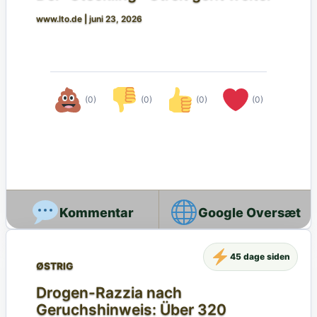
www.lto.de
|
juni 23, 2026
(0)
(0)
(0)
(0)
Google Oversæt
45 dage siden
ØSTRIG
Drogen-Razzia nach
Geruchshinweis: Über 320