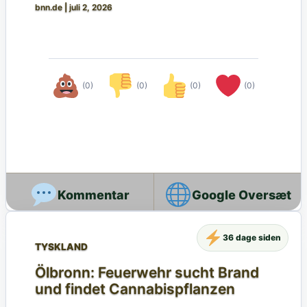
bnn.de
|
juli 2, 2026
(0)
(0)
(0)
(0)
Google Oversæt
36 dage siden
TYSKLAND
Ölbronn: Feuerwehr sucht Brand
und findet Cannabispflanzen