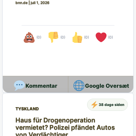
bnn.de
|
juli 1, 2026
(0)
(0)
(0)
(0)
Google Oversæt
38 dage siden
TYSKLAND
Haus für Drogenoperation
vermietet? Polizei pfändet Autos
von Verdächtiger