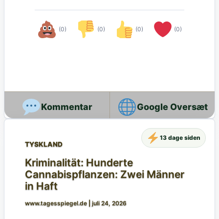
(0)
(0)
(0)
(0)
Google Oversæt
13 dage siden
TYSKLAND
Kriminalität: Hunderte
Cannabispflanzen: Zwei Männer
in Haft
www.tagesspiegel.de
|
juli 24, 2026