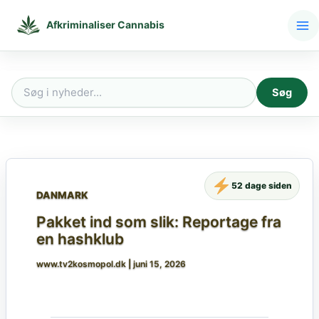
Gå
til
Afkriminaliser Cannabis
indholdet
Søg
Søg
efter:
52 dage siden
DANMARK
Pakket ind som slik: Reportage fra
en hashklub
www.tv2kosmopol.dk
|
juni 15, 2026