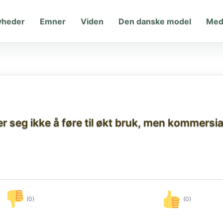
yheder
Emner
Viden
Den danske model
Med
r seg ikke å føre til økt bruk, men kommersial
(0)
(0)