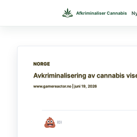
Gå
til
N
Afkriminaliser Cannabis
indholdet
NORGE
Avkriminalisering av cannabis vise
www.gamereactor.no
|
juni 19, 2026
(0)