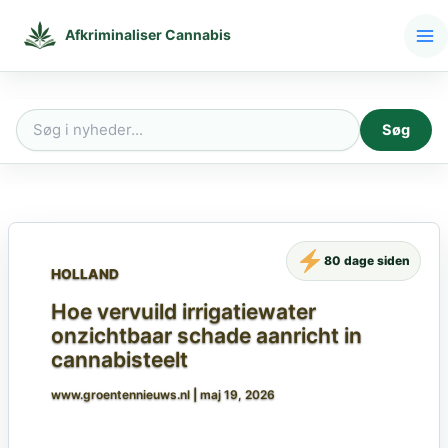
Gå
til
Afkriminaliser Cannabis
indholdet
Søg
Søg
efter:
80 dage siden
HOLLAND
Hoe vervuild irrigatiewater
onzichtbaar schade aanricht in
cannabisteelt
www.groentennieuws.nl
|
maj 19, 2026