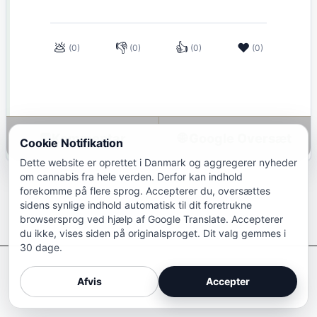
💩
👎
👍
❤
(0)
(0)
(0)
(0)
💬
🌐 Google Oversæt
Cookie Notifikation
Dette website er oprettet i Danmark og aggregerer nyheder
om cannabis fra hele verden. Derfor kan indhold
forekomme på flere sprog. Accepterer du, oversættes
sidens synlige indhold automatisk til dit foretrukne
browsersprog ved hjælp af Google Translate. Accepterer
du ikke, vises siden på originalsproget. Dit valg gemmes i
30 dage.
Afkriminaliser Cannabis
Afvis
Accepter