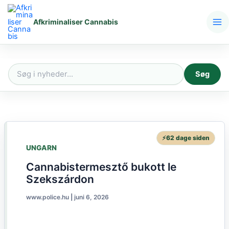
Gå
til
Afkriminaliser Cannabis
indholdet
Søg
Søg
efter:
⚡
62 dage siden
UNGARN
Cannabistermesztő bukott le
Szekszárdon
www.police.hu
|
juni 6, 2026