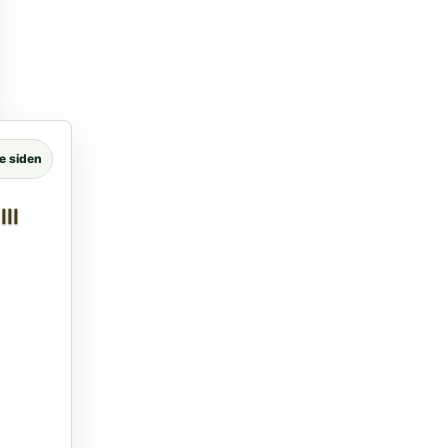
e siden
II