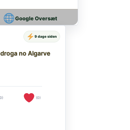
Google Oversæt
9 dage siden
e droga no Algarve
(0)
(0)