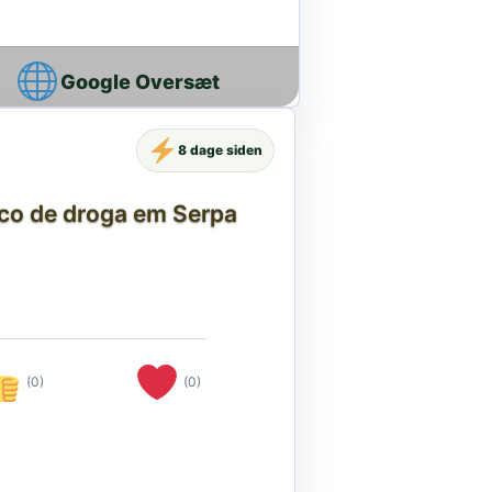
Google Oversæt
8 dage siden
ico de droga em Serpa
(0)
(0)