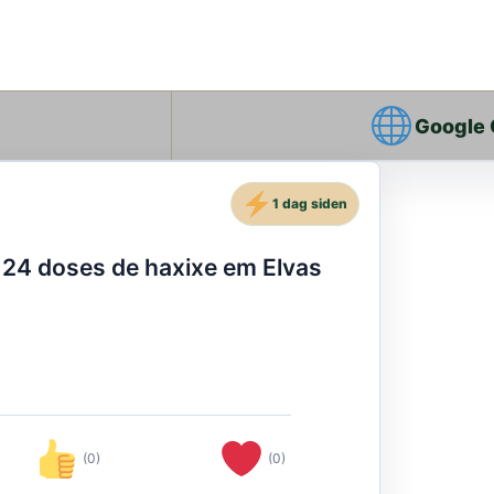
Google
1 dag siden
 24 doses de haxixe em Elvas
(0)
(0)