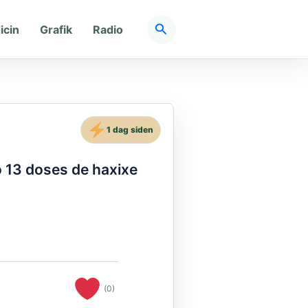
Søg
icin
Grafik
Radio
1 dag siden
o 13 doses de haxixe
(0)