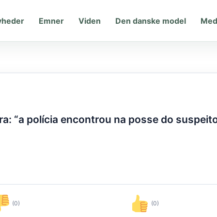
yheder
Emner
Viden
Den danske model
Med
a: “a polícia encontrou na posse do suspeit
(0)
(0)