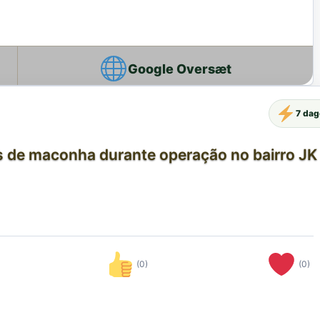
Google Oversæt
7 dag
as de maconha durante operação no bairro JK I
(0)
(0)