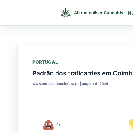
Gå
til
N
Afkriminaliser Cannabis
indholdet
PORTUGAL
Padrão dos traficantes em Coimbr
www.noticiasdecoimbra.pt
|
august 6, 2026
(0)