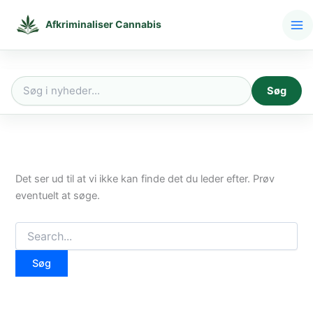
Gå
til
Afkriminaliser Cannabis
indholdet
Søg
Søg
efter:
Det ser ud til at vi ikke kan finde det du leder efter. Prøv
eventuelt at søge.
Søg
efter: