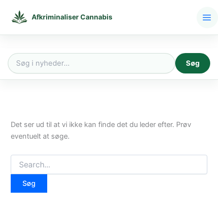
Gå
til
Afkriminaliser Cannabis
indholdet
Søg
Søg
efter:
Det ser ud til at vi ikke kan finde det du leder efter. Prøv
eventuelt at søge.
Søg
efter: